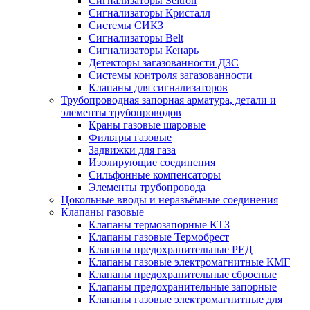
Сигнализаторы Seitron
Сигнализаторы Кристалл
Системы СИКЗ
Сигнализаторы Belt
Сигнализаторы Кенарь
Детекторы загазованности ДЗС
Системы контроля загазованности
Клапаны для сигнализаторов
Трубопроводная запорная арматура, детали и
элементы трубопроводов
Краны газовые шаровые
Фильтры газовые
Задвижки для газа
Изолирующие соединения
Сильфонные компенсаторы
Элементы трубопровода
Цокольные вводы и неразъёмные соединения
Клапаны газовые
Клапаны термозапорные КТЗ
Клапаны газовые Термобрест
Клапаны предохранительные РЕД
Клапаны газовые электромагнитные КМГ
Клапаны предохранительные сбросные
Клапаны предохранительные запорные
Клапаны газовые электромагнитные для