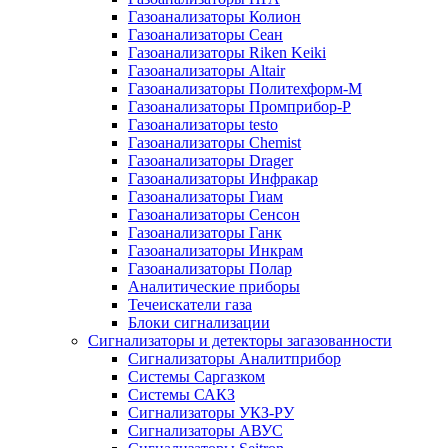
Газоанализаторы Колион
Газоанализаторы Сеан
Газоанализаторы Riken Keiki
Газоанализаторы Altair
Газоанализаторы Политехформ-М
Газоанализаторы Промприбор-Р
Газоанализаторы testo
Газоанализаторы Chemist
Газоанализаторы Drager
Газоанализаторы Инфракар
Газоанализаторы Гиам
Газоанализаторы Сенсон
Газоанализаторы Ганк
Газоанализаторы Инкрам
Газоанализаторы Полар
Аналитические приборы
Течеискатели газа
Блоки сигнализации
Сигнализаторы и детекторы загазованности
Сигнализаторы Аналитприбор
Системы Саргазком
Системы САКЗ
Сигнализаторы УКЗ-РУ
Сигнализаторы АВУС