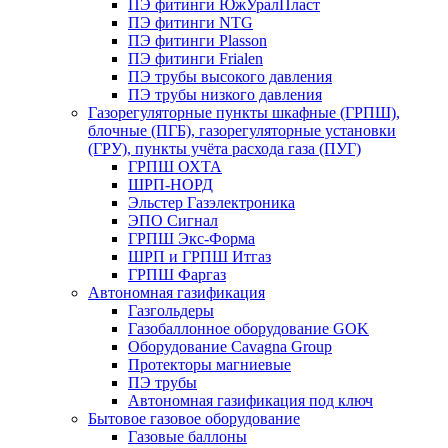
ПЭ фитинги ЮжУралПласт
ПЭ фитинги NTG
ПЭ фитинги Plasson
ПЭ фитинги Frialen
ПЭ трубы высокого давления
ПЭ трубы низкого давления
Газорегуляторные пункты шкафные (ГРПШ),
блочные (ПГБ), газорегуляторные установки
(ГРУ), пункты учёта расхода газа (ПУГ)
ГРПШ ОХТА
ШРП-НОРД
Эльстер Газэлектроника
ЭПО Сигнал
ГРПШ Экс-Форма
ШРП и ГРПШ Итгаз
ГРПШ Фаргаз
Автономная газификация
Газгольдеры
Газобаллонное оборудование GOK
Оборудование Cavagna Group
Протекторы магниевые
ПЭ трубы
Автономная газификация под ключ
Бытовое газовое оборудование
Газовые баллоны