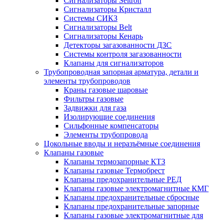
Сигнализаторы Seitron
Сигнализаторы Кристалл
Системы СИКЗ
Сигнализаторы Belt
Сигнализаторы Кенарь
Детекторы загазованности ДЗС
Системы контроля загазованности
Клапаны для сигнализаторов
Трубопроводная запорная арматура, детали и
элементы трубопроводов
Краны газовые шаровые
Фильтры газовые
Задвижки для газа
Изолирующие соединения
Сильфонные компенсаторы
Элементы трубопровода
Цокольные вводы и неразъёмные соединения
Клапаны газовые
Клапаны термозапорные КТЗ
Клапаны газовые Термобрест
Клапаны предохранительные РЕД
Клапаны газовые электромагнитные КМГ
Клапаны предохранительные сбросные
Клапаны предохранительные запорные
Клапаны газовые электромагнитные для