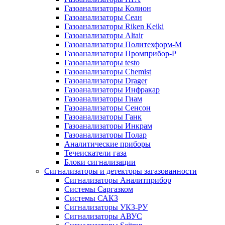
Газоанализаторы Колион
Газоанализаторы Сеан
Газоанализаторы Riken Keiki
Газоанализаторы Altair
Газоанализаторы Политехформ-М
Газоанализаторы Промприбор-Р
Газоанализаторы testo
Газоанализаторы Chemist
Газоанализаторы Drager
Газоанализаторы Инфракар
Газоанализаторы Гиам
Газоанализаторы Сенсон
Газоанализаторы Ганк
Газоанализаторы Инкрам
Газоанализаторы Полар
Аналитические приборы
Течеискатели газа
Блоки сигнализации
Сигнализаторы и детекторы загазованности
Сигнализаторы Аналитприбор
Системы Саргазком
Системы САКЗ
Сигнализаторы УКЗ-РУ
Сигнализаторы АВУС