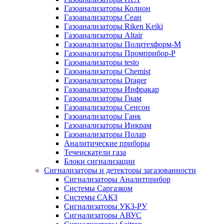
Газоанализаторы Колион
Газоанализаторы Сеан
Газоанализаторы Riken Keiki
Газоанализаторы Altair
Газоанализаторы Политехформ-М
Газоанализаторы Промприбор-Р
Газоанализаторы testo
Газоанализаторы Chemist
Газоанализаторы Drager
Газоанализаторы Инфракар
Газоанализаторы Гиам
Газоанализаторы Сенсон
Газоанализаторы Ганк
Газоанализаторы Инкрам
Газоанализаторы Полар
Аналитические приборы
Течеискатели газа
Блоки сигнализации
Сигнализаторы и детекторы загазованности
Сигнализаторы Аналитприбор
Системы Саргазком
Системы САКЗ
Сигнализаторы УКЗ-РУ
Сигнализаторы АВУС