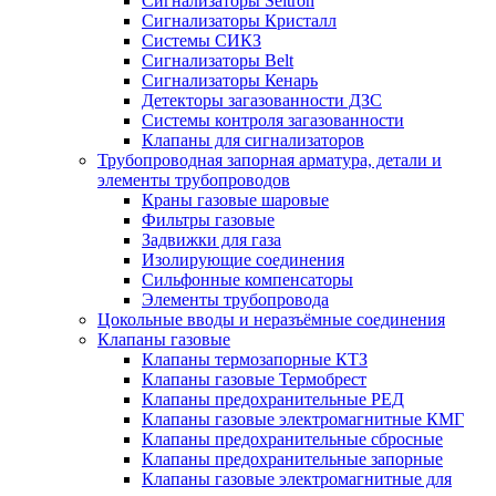
Сигнализаторы Seitron
Сигнализаторы Кристалл
Системы СИКЗ
Сигнализаторы Belt
Сигнализаторы Кенарь
Детекторы загазованности ДЗС
Системы контроля загазованности
Клапаны для сигнализаторов
Трубопроводная запорная арматура, детали и
элементы трубопроводов
Краны газовые шаровые
Фильтры газовые
Задвижки для газа
Изолирующие соединения
Сильфонные компенсаторы
Элементы трубопровода
Цокольные вводы и неразъёмные соединения
Клапаны газовые
Клапаны термозапорные КТЗ
Клапаны газовые Термобрест
Клапаны предохранительные РЕД
Клапаны газовые электромагнитные КМГ
Клапаны предохранительные сбросные
Клапаны предохранительные запорные
Клапаны газовые электромагнитные для