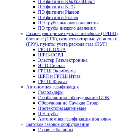
ПЭ фитинги ЮжУралПласт
ПЭ фитинги NTG
ПЭ фитинги Plasson
ПЭ фитинги Frialen
ПЭ трубы высокого давления
ПЭ трубы низкого давления
Газорегуляторные пункты шкафные (ГРПШ),
блочные (ПГБ), газорегуляторные установки
(ГРУ), пункты учёта расхода газа (ПУГ)
ГРПШ ОХТА
ШРП-НОРД
Эльстер Газэлектроника
ЭПО Сигнал
ГРПШ Экс-Форма
ШРП и ГРПШ Итгаз
ГРПШ Фаргаз
Автономная газификация
Газгольдеры
Газобаллонное оборудование GOK
Оборудование Cavagna Group
Протекторы магниевые
ПЭ трубы
Автономная газификация под ключ
Бытовое газовое оборудование
Газовые баллоны