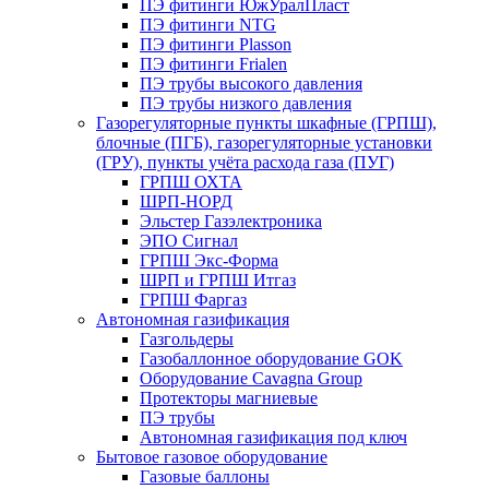
ПЭ фитинги ЮжУралПласт
ПЭ фитинги NTG
ПЭ фитинги Plasson
ПЭ фитинги Frialen
ПЭ трубы высокого давления
ПЭ трубы низкого давления
Газорегуляторные пункты шкафные (ГРПШ),
блочные (ПГБ), газорегуляторные установки
(ГРУ), пункты учёта расхода газа (ПУГ)
ГРПШ ОХТА
ШРП-НОРД
Эльстер Газэлектроника
ЭПО Сигнал
ГРПШ Экс-Форма
ШРП и ГРПШ Итгаз
ГРПШ Фаргаз
Автономная газификация
Газгольдеры
Газобаллонное оборудование GOK
Оборудование Cavagna Group
Протекторы магниевые
ПЭ трубы
Автономная газификация под ключ
Бытовое газовое оборудование
Газовые баллоны