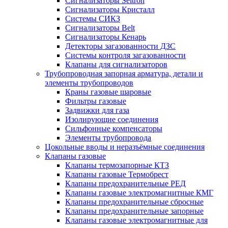
Сигнализаторы Seitron
Сигнализаторы Кристалл
Системы СИКЗ
Сигнализаторы Belt
Сигнализаторы Кенарь
Детекторы загазованности ДЗС
Системы контроля загазованности
Клапаны для сигнализаторов
Трубопроводная запорная арматура, детали и
элементы трубопроводов
Краны газовые шаровые
Фильтры газовые
Задвижки для газа
Изолирующие соединения
Сильфонные компенсаторы
Элементы трубопровода
Цокольные вводы и неразъёмные соединения
Клапаны газовые
Клапаны термозапорные КТЗ
Клапаны газовые Термобрест
Клапаны предохранительные РЕД
Клапаны газовые электромагнитные КМГ
Клапаны предохранительные сбросные
Клапаны предохранительные запорные
Клапаны газовые электромагнитные для