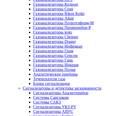
Газоанализаторы Колион
Газоанализаторы Сеан
Газоанализаторы Riken Keiki
Газоанализаторы Altair
Газоанализаторы Политехформ-М
Газоанализаторы Промприбор-Р
Газоанализаторы testo
Газоанализаторы Chemist
Газоанализаторы Drager
Газоанализаторы Инфракар
Газоанализаторы Гиам
Газоанализаторы Сенсон
Газоанализаторы Ганк
Газоанализаторы Инкрам
Газоанализаторы Полар
Аналитические приборы
Течеискатели газа
Блоки сигнализации
Сигнализаторы и детекторы загазованности
Сигнализаторы Аналитприбор
Системы Саргазком
Системы САКЗ
Сигнализаторы УКЗ-РУ
Сигнализаторы АВУС