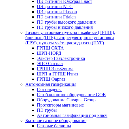
ПЭ фитинги ЮжУралПласт
ПЭ фитинги NTG
ПЭ фитинги Plasson
ПЭ фитинги Frialen
ПЭ трубы высокого давления
ПЭ трубы низкого давления
Газорегуляторные пункты шкафные (ГРПШ),
блочные (ПГБ), газорегуляторные установки
(ГРУ), пункты учёта расхода газа (ПУГ)
ГРПШ ОХТА
ШРП-НОРД
Эльстер Газэлектроника
ЭПО Сигнал
ГРПШ Экс-Форма
ШРП и ГРПШ Итгаз
ГРПШ Фаргаз
Автономная газификация
Газгольдеры
Газобаллонное оборудование GOK
Оборудование Cavagna Group
Протекторы магниевые
ПЭ трубы
Автономная газификация под ключ
Бытовое газовое оборудование
Газовые баллоны