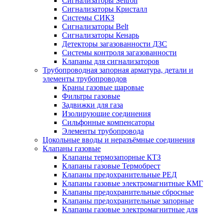
Сигнализаторы Seitron
Сигнализаторы Кристалл
Системы СИКЗ
Сигнализаторы Belt
Сигнализаторы Кенарь
Детекторы загазованности ДЗС
Системы контроля загазованности
Клапаны для сигнализаторов
Трубопроводная запорная арматура, детали и
элементы трубопроводов
Краны газовые шаровые
Фильтры газовые
Задвижки для газа
Изолирующие соединения
Сильфонные компенсаторы
Элементы трубопровода
Цокольные вводы и неразъёмные соединения
Клапаны газовые
Клапаны термозапорные КТЗ
Клапаны газовые Термобрест
Клапаны предохранительные РЕД
Клапаны газовые электромагнитные КМГ
Клапаны предохранительные сбросные
Клапаны предохранительные запорные
Клапаны газовые электромагнитные для