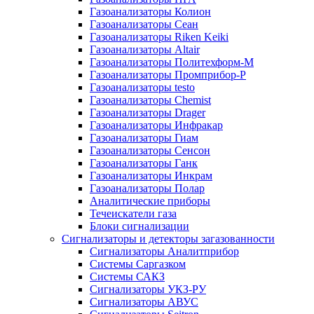
Газоанализаторы Колион
Газоанализаторы Сеан
Газоанализаторы Riken Keiki
Газоанализаторы Altair
Газоанализаторы Политехформ-М
Газоанализаторы Промприбор-Р
Газоанализаторы testo
Газоанализаторы Chemist
Газоанализаторы Drager
Газоанализаторы Инфракар
Газоанализаторы Гиам
Газоанализаторы Сенсон
Газоанализаторы Ганк
Газоанализаторы Инкрам
Газоанализаторы Полар
Аналитические приборы
Течеискатели газа
Блоки сигнализации
Сигнализаторы и детекторы загазованности
Сигнализаторы Аналитприбор
Системы Саргазком
Системы САКЗ
Сигнализаторы УКЗ-РУ
Сигнализаторы АВУС