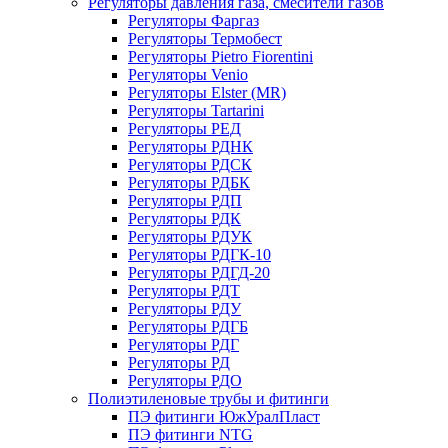
Регуляторы давления газа, смесители газов
Регуляторы Фаргаз
Регуляторы Термобест
Регуляторы Pietro Fiorentini
Регуляторы Venio
Регуляторы Elster (MR)
Регуляторы Tartarini
Регуляторы РЕД
Регуляторы РДНК
Регуляторы РДСК
Регуляторы РДБК
Регуляторы РДП
Регуляторы РДК
Регуляторы РДУК
Регуляторы РДГК-10
Регуляторы РДГД-20
Регуляторы РДТ
Регуляторы РДУ
Регуляторы РДГБ
Регуляторы РДГ
Регуляторы РД
Регуляторы РДО
Полиэтиленовые трубы и фитинги
ПЭ фитинги ЮжУралПласт
ПЭ фитинги NTG