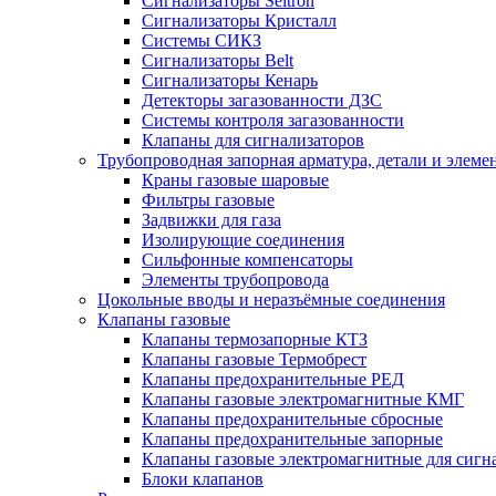
Сигнализаторы Seitron
Сигнализаторы Кристалл
Системы СИКЗ
Сигнализаторы Belt
Сигнализаторы Кенарь
Детекторы загазованности ДЗС
Системы контроля загазованности
Клапаны для сигнализаторов
Трубопроводная запорная арматура, детали и элем
Краны газовые шаровые
Фильтры газовые
Задвижки для газа
Изолирующие соединения
Сильфонные компенсаторы
Элементы трубопровода
Цокольные вводы и неразъёмные соединения
Клапаны газовые
Клапаны термозапорные КТЗ
Клапаны газовые Термобрест
Клапаны предохранительные РЕД
Клапаны газовые электромагнитные КМГ
Клапаны предохранительные сбросные
Клапаны предохранительные запорные
Клапаны газовые электромагнитные для сигн
Блоки клапанов