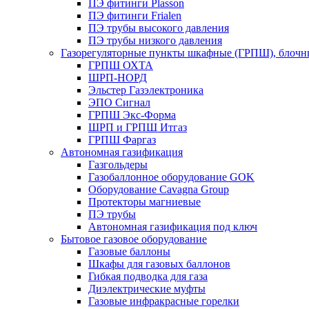
ПЭ фитинги Plasson
ПЭ фитинги Frialen
ПЭ трубы высокого давления
ПЭ трубы низкого давления
Газорегуляторные пункты шкафные (ГРПШ), блочные
ГРПШ ОХТА
ШРП-НОРД
Эльстер Газэлектроника
ЭПО Сигнал
ГРПШ Экс-Форма
ШРП и ГРПШ Итгаз
ГРПШ Фаргаз
Автономная газификация
Газгольдеры
Газобаллонное оборудование GOK
Оборудование Cavagna Group
Протекторы магниевые
ПЭ трубы
Автономная газификация под ключ
Бытовое газовое оборудование
Газовые баллоны
Шкафы для газовых баллонов
Гибкая подводка для газа
Диэлектрические муфты
Газовые инфракрасные горелки