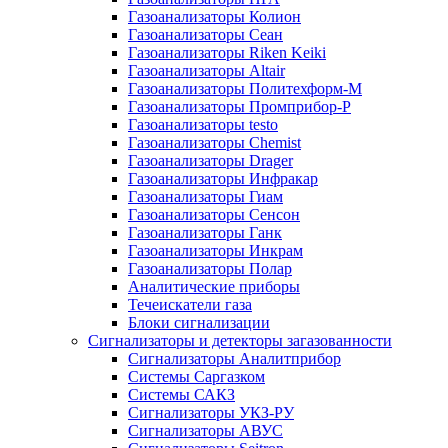
Газоанализаторы Колион
Газоанализаторы Сеан
Газоанализаторы Riken Keiki
Газоанализаторы Altair
Газоанализаторы Политехформ-М
Газоанализаторы Промприбор-Р
Газоанализаторы testo
Газоанализаторы Chemist
Газоанализаторы Drager
Газоанализаторы Инфракар
Газоанализаторы Гиам
Газоанализаторы Сенсон
Газоанализаторы Ганк
Газоанализаторы Инкрам
Газоанализаторы Полар
Аналитические приборы
Течеискатели газа
Блоки сигнализации
Сигнализаторы и детекторы загазованности
Сигнализаторы Аналитприбор
Системы Саргазком
Системы САКЗ
Сигнализаторы УКЗ-РУ
Сигнализаторы АВУС