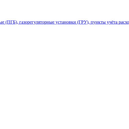
 (ПГБ), газорегуляторные установки (ГРУ), пункты учёта расхо