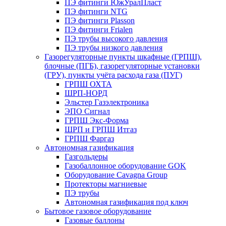
ПЭ фитинги ЮжУралПласт
ПЭ фитинги NTG
ПЭ фитинги Plasson
ПЭ фитинги Frialen
ПЭ трубы высокого давления
ПЭ трубы низкого давления
Газорегуляторные пункты шкафные (ГРПШ),
блочные (ПГБ), газорегуляторные установки
(ГРУ), пункты учёта расхода газа (ПУГ)
ГРПШ ОХТА
ШРП-НОРД
Эльстер Газэлектроника
ЭПО Сигнал
ГРПШ Экс-Форма
ШРП и ГРПШ Итгаз
ГРПШ Фаргаз
Автономная газификация
Газгольдеры
Газобаллонное оборудование GOK
Оборудование Cavagna Group
Протекторы магниевые
ПЭ трубы
Автономная газификация под ключ
Бытовое газовое оборудование
Газовые баллоны