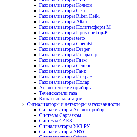
Газоанализаторы Колион
Газоанализаторы Сеан
Газоанализаторы Riken Keiki
Газоанализаторы Altair
Газоанализаторы Политехформ-М
Газоанализаторы Промприбор-Р
Газоанализаторы testo
Газоанализаторы Chemist
Газоанализаторы Drager
Газоанализаторы Инфракар
Газоанализаторы Гиам
Газоанализаторы Сенсон
Газоанализаторы Ганк
Газоанализаторы Инкрам
Газоанализаторы Полар
Аналитические приборы
Течеискатели газа
Блоки сигнализации
Сигнализаторы и детекторы загазованности
Сигнализаторы Аналитприбор
Системы Саргазком
Системы САКЗ
Сигнализаторы УКЗ-РУ
Сигнализаторы АВУС