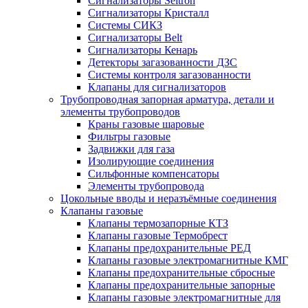
Сигнализаторы Seitron
Сигнализаторы Кристалл
Системы СИКЗ
Сигнализаторы Belt
Сигнализаторы Кенарь
Детекторы загазованности ДЗС
Системы контроля загазованности
Клапаны для сигнализаторов
Трубопроводная запорная арматура, детали и
элементы трубопроводов
Краны газовые шаровые
Фильтры газовые
Задвижки для газа
Изолирующие соединения
Сильфонные компенсаторы
Элементы трубопровода
Цокольные вводы и неразъёмные соединения
Клапаны газовые
Клапаны термозапорные КТЗ
Клапаны газовые Термобрест
Клапаны предохранительные РЕД
Клапаны газовые электромагнитные КМГ
Клапаны предохранительные сбросные
Клапаны предохранительные запорные
Клапаны газовые электромагнитные для