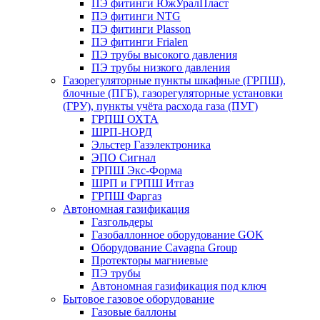
ПЭ фитинги ЮжУралПласт
ПЭ фитинги NTG
ПЭ фитинги Plasson
ПЭ фитинги Frialen
ПЭ трубы высокого давления
ПЭ трубы низкого давления
Газорегуляторные пункты шкафные (ГРПШ),
блочные (ПГБ), газорегуляторные установки
(ГРУ), пункты учёта расхода газа (ПУГ)
ГРПШ ОХТА
ШРП-НОРД
Эльстер Газэлектроника
ЭПО Сигнал
ГРПШ Экс-Форма
ШРП и ГРПШ Итгаз
ГРПШ Фаргаз
Автономная газификация
Газгольдеры
Газобаллонное оборудование GOK
Оборудование Cavagna Group
Протекторы магниевые
ПЭ трубы
Автономная газификация под ключ
Бытовое газовое оборудование
Газовые баллоны