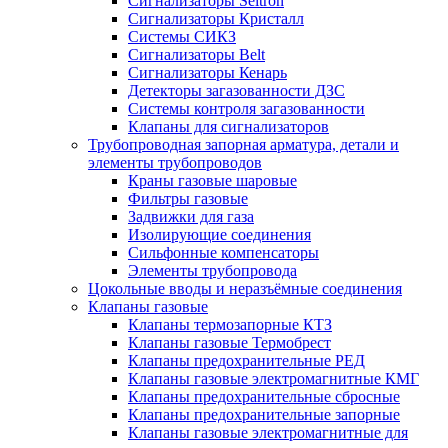
Сигнализаторы Seitron
Сигнализаторы Кристалл
Системы СИКЗ
Сигнализаторы Belt
Сигнализаторы Кенарь
Детекторы загазованности ДЗС
Системы контроля загазованности
Клапаны для сигнализаторов
Трубопроводная запорная арматура, детали и
элементы трубопроводов
Краны газовые шаровые
Фильтры газовые
Задвижки для газа
Изолирующие соединения
Сильфонные компенсаторы
Элементы трубопровода
Цокольные вводы и неразъёмные соединения
Клапаны газовые
Клапаны термозапорные КТЗ
Клапаны газовые Термобрест
Клапаны предохранительные РЕД
Клапаны газовые электромагнитные КМГ
Клапаны предохранительные сбросные
Клапаны предохранительные запорные
Клапаны газовые электромагнитные для