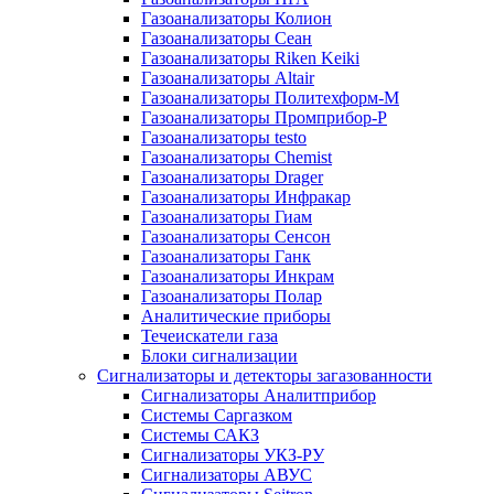
Газоанализаторы Колион
Газоанализаторы Сеан
Газоанализаторы Riken Keiki
Газоанализаторы Altair
Газоанализаторы Политехформ-М
Газоанализаторы Промприбор-Р
Газоанализаторы testo
Газоанализаторы Chemist
Газоанализаторы Drager
Газоанализаторы Инфракар
Газоанализаторы Гиам
Газоанализаторы Сенсон
Газоанализаторы Ганк
Газоанализаторы Инкрам
Газоанализаторы Полар
Аналитические приборы
Течеискатели газа
Блоки сигнализации
Сигнализаторы и детекторы загазованности
Сигнализаторы Аналитприбор
Системы Саргазком
Системы САКЗ
Сигнализаторы УКЗ-РУ
Сигнализаторы АВУС