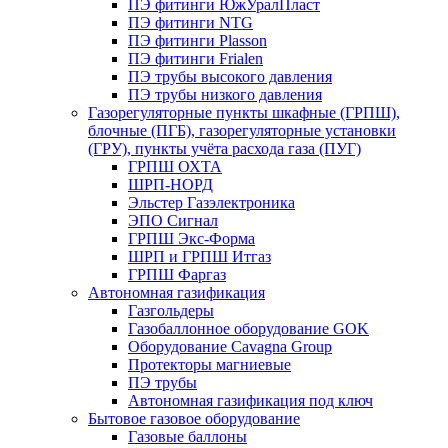
ПЭ фитинги ЮжУралПласт
ПЭ фитинги NTG
ПЭ фитинги Plasson
ПЭ фитинги Frialen
ПЭ трубы высокого давления
ПЭ трубы низкого давления
Газорегуляторные пункты шкафные (ГРПШ),
блочные (ПГБ), газорегуляторные установки
(ГРУ), пункты учёта расхода газа (ПУГ)
ГРПШ ОХТА
ШРП-НОРД
Эльстер Газэлектроника
ЭПО Сигнал
ГРПШ Экс-Форма
ШРП и ГРПШ Итгаз
ГРПШ Фаргаз
Автономная газификация
Газгольдеры
Газобаллонное оборудование GOK
Оборудование Cavagna Group
Протекторы магниевые
ПЭ трубы
Автономная газификация под ключ
Бытовое газовое оборудование
Газовые баллоны