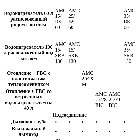
AMC
AMC
AMC
Водонагреватель 60 л
15/
25/
35/
расположенный
BS
BS
BS
рядом с котлом
60
60
60
AMC
AMC
AMC
Водонагреватель 130
15/
15/
35/
л расположенный под
SRB
SRB
SRB
котлом
130
130
130
Отопление + ГВС с
AMC
пластинчатым
25/28
теплообменником
MI
Отопление + ГВС со
AMC
AMC
встроенным
25/28
25/39
водонагревателем на
BIC
BIC
40 л
Подсоединение
Дымовая труба
•
•
•
•
•
•
Коаксиальный
•
•
•
•
•
•
дымоход