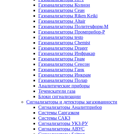
Газоанализаторы Колион
Газоанализаторы Сеан
Газоанализаторы Riken Keiki
Газоанализаторы Altair
Газоанализаторы Политехформ-М
Газоанализаторы Промприбор-Р
Газоанализаторы testo
Газоанализаторы Chemist
Газоанализаторы Drager
Газоанализаторы Инфракар
Газоанализаторы Гиам
Газоанализаторы Сенсон
Газоанализаторы Ганк
Газоанализаторы Инкрам
Газоанализаторы Полар
Аналитические приборы
Течеискатели газа
Блоки сигнализации
Сигнализаторы и детекторы загазованности
Сигнализаторы Аналитприбор
Системы Саргазком
Системы САКЗ
Сигнализаторы УКЗ-РУ
Сигнализаторы АВУС