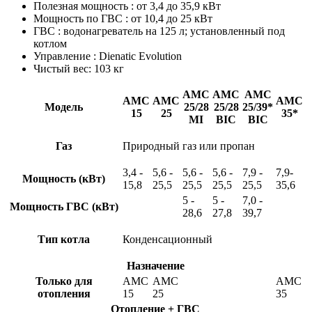
Полезная мощность : от 3,4 до 35,9 кВт
Мощность по ГВС : от 10,4 до 25 кВт
ГВС : водонагреватель на 125 л; установленный под
котлом
Управление : Dienatic Evolution
Чистый вес: 103 кг
АМС
AMC
AMC
AMC
AMC
AMC
Mодель
25/28
25/28
25/39*
15
25
35*
MI
BIC
BIC
Газ
Природный газ или пропан
3,4 -
5,6 -
5,6 -
5,6 -
7,9 -
7,9-
Мощность (кВт)
15,8
25,5
25,5
25,5
25,5
35,6
5 -
5 -
7,0 -
Мощность ГВС (кВт)
28,6
27,8
39,7
Тип котла
Конденсационный
Назначение
Только для
AMC
AMC
AMC
отопления
15
25
35
Отопление + ГВС