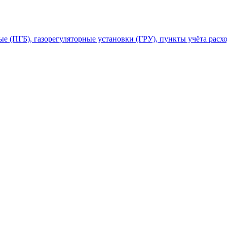
 (ПГБ), газорегуляторные установки (ГРУ), пункты учёта расхо