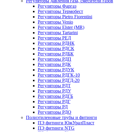
Регуляторы давления газа, смесители газов
Регуляторы Фаргаз
Регуляторы Термобест
Регуляторы Pietro Fiorentini
Регуляторы Venio
Регуляторы Elster (MR)
Регуляторы Tartarini
Регуляторы РЕД
Регуляторы РДНК
Регуляторы РДСК
Регуляторы РДБК
Регуляторы РДП
Регуляторы РДК
Регуляторы РДУК
Регуляторы РДГК-10
Регуляторы РДГД-20
Регуляторы РДТ
Регуляторы РДУ
Регуляторы РДГБ
Регуляторы РДГ
Регуляторы РД
Регуляторы РДО
Полиэтиленовые трубы и фитинги
ПЭ фитинги ЮжУралПласт
ПЭ фитинги NTG