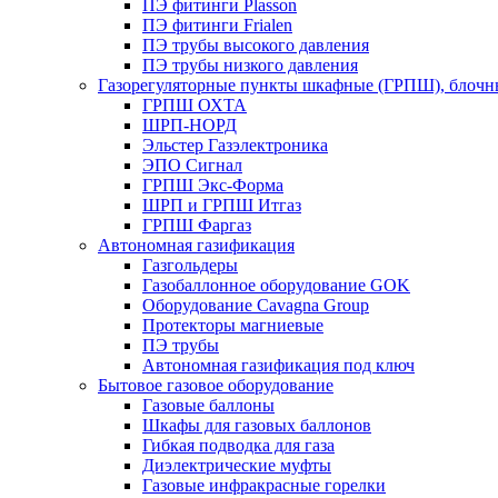
ПЭ фитинги Plasson
ПЭ фитинги Frialen
ПЭ трубы высокого давления
ПЭ трубы низкого давления
Газорегуляторные пункты шкафные (ГРПШ), блочные
ГРПШ ОХТА
ШРП-НОРД
Эльстер Газэлектроника
ЭПО Сигнал
ГРПШ Экс-Форма
ШРП и ГРПШ Итгаз
ГРПШ Фаргаз
Автономная газификация
Газгольдеры
Газобаллонное оборудование GOK
Оборудование Cavagna Group
Протекторы магниевые
ПЭ трубы
Автономная газификация под ключ
Бытовое газовое оборудование
Газовые баллоны
Шкафы для газовых баллонов
Гибкая подводка для газа
Диэлектрические муфты
Газовые инфракрасные горелки