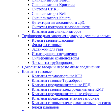
Сигнализаторы Seitron
Сигнализаторы Кристалл
Системы СИКЗ
Сигнализаторы Belt
Сигнализаторы Кенарь
Детекторы загазованности ДЗС
Системы контроля загазованности
Клапаны для сигнализаторов
Трубопроводная запорная арматура, детали и элем
Краны газовые шаровые
Фильтры газовые
Задвижки для газа
Изолирующие соединения
Сильфонные компенсаторы
Элементы трубопровода
Цокольные вводы и неразъёмные соединения
Клапаны газовые
Клапаны термозапорные КТЗ
Клапаны газовые Термобрест
Клапаны предохранительные РЕД
Клапаны газовые электромагнитные КМГ
Клапаны предохранительные сбросные
Клапаны предохранительные запорные
Клапаны газовые электромагнитные для сигн
Блоки клапанов