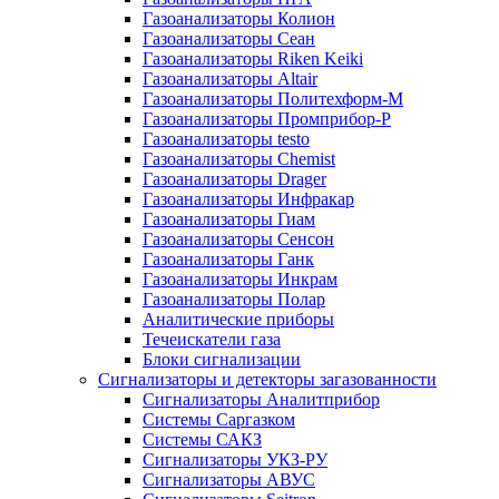
Газоанализаторы Колион
Газоанализаторы Сеан
Газоанализаторы Riken Keiki
Газоанализаторы Altair
Газоанализаторы Политехформ-М
Газоанализаторы Промприбор-Р
Газоанализаторы testo
Газоанализаторы Chemist
Газоанализаторы Drager
Газоанализаторы Инфракар
Газоанализаторы Гиам
Газоанализаторы Сенсон
Газоанализаторы Ганк
Газоанализаторы Инкрам
Газоанализаторы Полар
Аналитические приборы
Течеискатели газа
Блоки сигнализации
Сигнализаторы и детекторы загазованности
Сигнализаторы Аналитприбор
Системы Саргазком
Системы САКЗ
Сигнализаторы УКЗ-РУ
Сигнализаторы АВУС