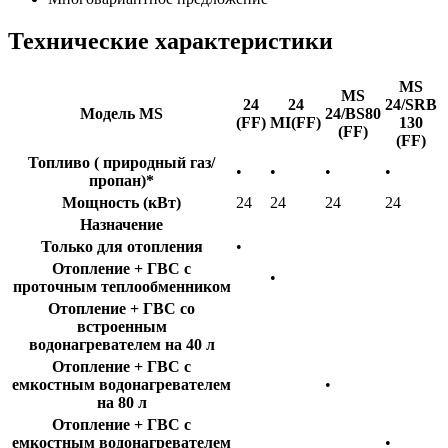
Технические характеристики
MS
MS
24
24
24/SRB
Модель MS
24/BS80
(FF)
MI(FF)
130
(FF)
(FF)
Топливо ( природный газ/
•
•
•
•
пропан)*
Мощность (кВт)
24
24
24
24
Назначение
Только для отопления
•
Отопление + ГВС с
•
проточным теплообменником
Отопление + ГВС со
встроенным
водонагревателем на 40 л
Отопление + ГВС с
емкостным водонагревателем
•
на 80 л
Отопление + ГВС с
емкостным водонагревателем
•