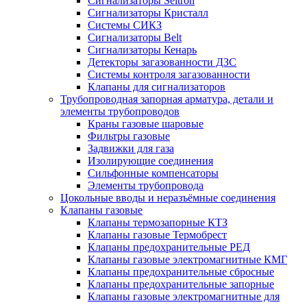
Сигнализаторы Seitron
Сигнализаторы Кристалл
Системы СИКЗ
Сигнализаторы Belt
Сигнализаторы Кенарь
Детекторы загазованности ДЗС
Системы контроля загазованности
Клапаны для сигнализаторов
Трубопроводная запорная арматура, детали и
элементы трубопроводов
Краны газовые шаровые
Фильтры газовые
Задвижки для газа
Изолирующие соединения
Сильфонные компенсаторы
Элементы трубопровода
Цокольные вводы и неразъёмные соединения
Клапаны газовые
Клапаны термозапорные КТЗ
Клапаны газовые Термобрест
Клапаны предохранительные РЕД
Клапаны газовые электромагнитные КМГ
Клапаны предохранительные сбросные
Клапаны предохранительные запорные
Клапаны газовые электромагнитные для