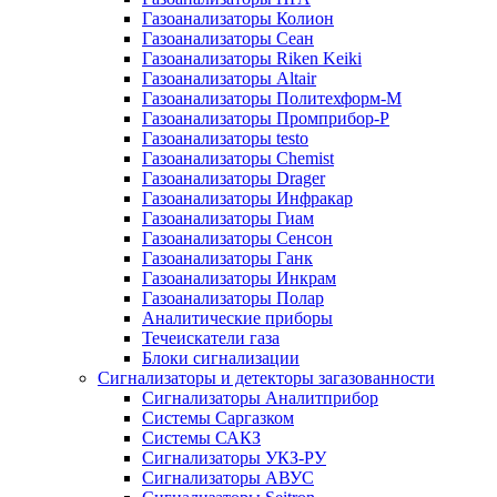
Газоанализаторы Колион
Газоанализаторы Сеан
Газоанализаторы Riken Keiki
Газоанализаторы Altair
Газоанализаторы Политехформ-М
Газоанализаторы Промприбор-Р
Газоанализаторы testo
Газоанализаторы Chemist
Газоанализаторы Drager
Газоанализаторы Инфракар
Газоанализаторы Гиам
Газоанализаторы Сенсон
Газоанализаторы Ганк
Газоанализаторы Инкрам
Газоанализаторы Полар
Аналитические приборы
Течеискатели газа
Блоки сигнализации
Сигнализаторы и детекторы загазованности
Сигнализаторы Аналитприбор
Системы Саргазком
Системы САКЗ
Сигнализаторы УКЗ-РУ
Сигнализаторы АВУС