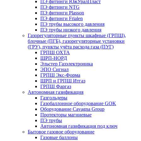
ПЭ фитинги ЮжУралПласт
ПЭ фитинги NTG
ПЭ фитинги Plasson
ПЭ фитинги Frialen
ПЭ трубы высокого давления
ПЭ трубы низкого давления
Газорегуляторные пункты шкафные (ГРПШ),
блочные (ПГБ), газорегуляторные установки
(ГРУ), пункты учёта расхода газа (ПУГ)
ГРПШ ОХТА
ШРП-НОРД
Эльстер Газэлектроника
ЭПО Сигнал
ГРПШ Экс-Форма
ШРП и ГРПШ Итгаз
ГРПШ Фаргаз
Автономная газификация
Газгольдеры
Газобаллонное оборудование GOK
Оборудование Cavagna Group
Протекторы магниевые
ПЭ трубы
Автономная газификация под ключ
Бытовое газовое оборудование
Газовые баллоны