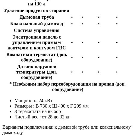
на 130 л
Удаление продуктов сгорания
Дымовая труба
•
•
•
•
Коаксиальный дымоход
•
•
•
•
Система управления
Электронная панель с
управлением прямым
•
•
•
•
контуром и контуром ГВС
Комнатный термостат (доп.
•
•
•
•
оборудование)
Датчик наружной
температуры (доп.
•
•
•
•
оборудование)
* Необходим набор переоборудования на пропан (доп.
оборудование)
Мощность: 24 кВт
Размеры : В 730 x Ш 400 x Г 299 мм
3 термостата на выбор
Чистый вес : от 28 до 32 кг
Варианты подключения: к дымовой трубе или коаксиальному
дымоходу