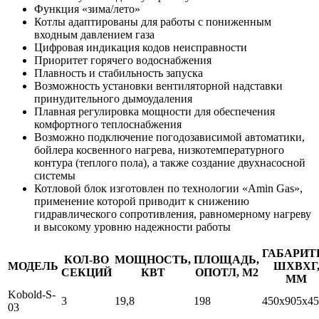
Функция «зима/лето»
Котлы адаптированы для работы c пониженным
входным давлением газа
Цифровая индикация кодов неисправности
Приоритет горячего водоснабжения
Плавность и стабильность запуска
Возможность установки вентиляторной надставки
принудительного дымоудаления
Плавная регулировка мощности для обеспечения
комфортного теплоснабжения
Возможно подключение погодозависимой автоматики,
бойлера косвенного нагрева, низкотемпературного
контура (теплого пола), а также создание двухнасосной
системы
Котловой блок изготовлен по технологии «Amin Gas»,
применение которой приводит к снижению
гидравлического сопротивления, равномерному нагреву
и высокому уровню надежности работы
ГАБАРИТ
КОЛ-ВО
МОЩНОСТЬ,
ПЛОЩАДЬ,
МОДЕЛЬ
ШХВХГ
СЕКЦИЙ
КВТ
ОПОТЛ, М2
ММ
Kobold-S-
3
19,8
198
450х905х45
03