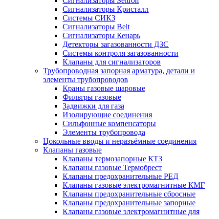
Сигнализаторы Seitron
Сигнализаторы Кристалл
Системы СИКЗ
Сигнализаторы Belt
Сигнализаторы Кенарь
Детекторы загазованности ДЗС
Системы контроля загазованности
Клапаны для сигнализаторов
Трубопроводная запорная арматура, детали и
элементы трубопроводов
Краны газовые шаровые
Фильтры газовые
Задвижки для газа
Изолирующие соединения
Сильфонные компенсаторы
Элементы трубопровода
Цокольные вводы и неразъёмные соединения
Клапаны газовые
Клапаны термозапорные КТЗ
Клапаны газовые Термобрест
Клапаны предохранительные РЕД
Клапаны газовые электромагнитные КМГ
Клапаны предохранительные сбросные
Клапаны предохранительные запорные
Клапаны газовые электромагнитные для