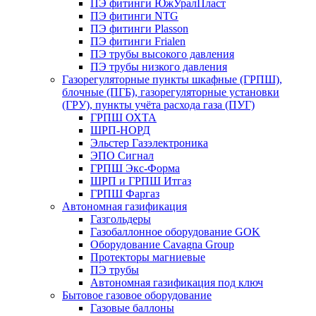
ПЭ фитинги ЮжУралПласт
ПЭ фитинги NTG
ПЭ фитинги Plasson
ПЭ фитинги Frialen
ПЭ трубы высокого давления
ПЭ трубы низкого давления
Газорегуляторные пункты шкафные (ГРПШ),
блочные (ПГБ), газорегуляторные установки
(ГРУ), пункты учёта расхода газа (ПУГ)
ГРПШ ОХТА
ШРП-НОРД
Эльстер Газэлектроника
ЭПО Сигнал
ГРПШ Экс-Форма
ШРП и ГРПШ Итгаз
ГРПШ Фаргаз
Автономная газификация
Газгольдеры
Газобаллонное оборудование GOK
Оборудование Cavagna Group
Протекторы магниевые
ПЭ трубы
Автономная газификация под ключ
Бытовое газовое оборудование
Газовые баллоны