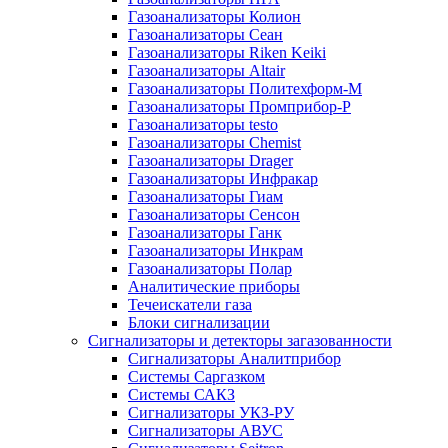
Газоанализаторы Колион
Газоанализаторы Сеан
Газоанализаторы Riken Keiki
Газоанализаторы Altair
Газоанализаторы Политехформ-М
Газоанализаторы Промприбор-Р
Газоанализаторы testo
Газоанализаторы Chemist
Газоанализаторы Drager
Газоанализаторы Инфракар
Газоанализаторы Гиам
Газоанализаторы Сенсон
Газоанализаторы Ганк
Газоанализаторы Инкрам
Газоанализаторы Полар
Аналитические приборы
Течеискатели газа
Блоки сигнализации
Сигнализаторы и детекторы загазованности
Сигнализаторы Аналитприбор
Системы Саргазком
Системы САКЗ
Сигнализаторы УКЗ-РУ
Сигнализаторы АВУС