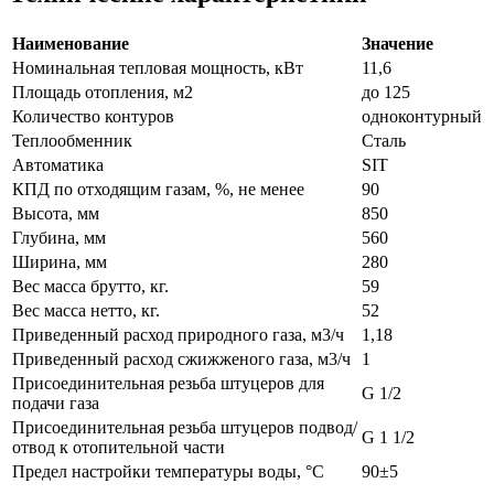
Наименование
Значение
Номинальная тепловая мощность, кВт
11,6
Площадь отопления, м2
до 125
Количество контуров
одноконтурный
Теплообменник
Сталь
Автоматика
SIT
КПД по отходящим газам, %, не менее
90
Высота, мм
850
Глубина, мм
560
Ширина, мм
280
Вес масса брутто, кг.
59
Вес масса нетто, кг.
52
Приведенный расход природного газа, м3/ч
1,18
Приведенный расход сжижженого газа, м3/ч
1
Присоединительная резьба штуцеров для
G 1/2
подачи газа
Присоединительная резьба штуцеров подвод/
G 1 1/2
отвод к отопительной части
Предел настройки температуры воды, °C
90±5