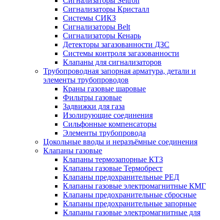
Сигнализаторы Seitron
Сигнализаторы Кристалл
Системы СИКЗ
Сигнализаторы Belt
Сигнализаторы Кенарь
Детекторы загазованности ДЗС
Системы контроля загазованности
Клапаны для сигнализаторов
Трубопроводная запорная арматура, детали и
элементы трубопроводов
Краны газовые шаровые
Фильтры газовые
Задвижки для газа
Изолирующие соединения
Сильфонные компенсаторы
Элементы трубопровода
Цокольные вводы и неразъёмные соединения
Клапаны газовые
Клапаны термозапорные КТЗ
Клапаны газовые Термобрест
Клапаны предохранительные РЕД
Клапаны газовые электромагнитные КМГ
Клапаны предохранительные сбросные
Клапаны предохранительные запорные
Клапаны газовые электромагнитные для