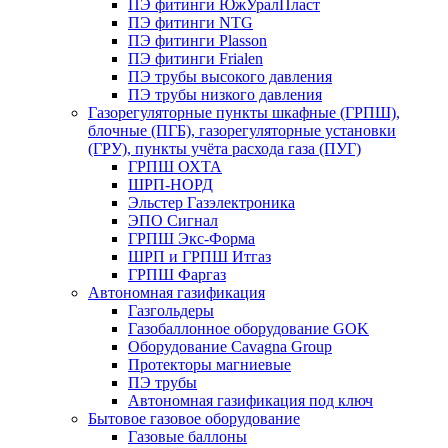
ПЭ фитинги ЮжУралПласт
ПЭ фитинги NTG
ПЭ фитинги Plasson
ПЭ фитинги Frialen
ПЭ трубы высокого давления
ПЭ трубы низкого давления
Газорегуляторные пункты шкафные (ГРПШ),
блочные (ПГБ), газорегуляторные установки
(ГРУ), пункты учёта расхода газа (ПУГ)
ГРПШ ОХТА
ШРП-НОРД
Эльстер Газэлектроника
ЭПО Сигнал
ГРПШ Экс-Форма
ШРП и ГРПШ Итгаз
ГРПШ Фаргаз
Автономная газификация
Газгольдеры
Газобаллонное оборудование GOK
Оборудование Cavagna Group
Протекторы магниевые
ПЭ трубы
Автономная газификация под ключ
Бытовое газовое оборудование
Газовые баллоны