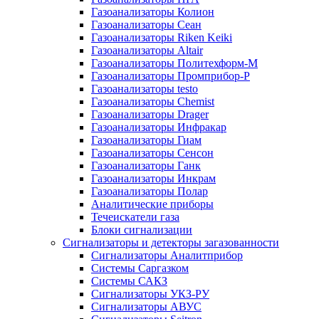
Газоанализаторы Колион
Газоанализаторы Сеан
Газоанализаторы Riken Keiki
Газоанализаторы Altair
Газоанализаторы Политехформ-М
Газоанализаторы Промприбор-Р
Газоанализаторы testo
Газоанализаторы Chemist
Газоанализаторы Drager
Газоанализаторы Инфракар
Газоанализаторы Гиам
Газоанализаторы Сенсон
Газоанализаторы Ганк
Газоанализаторы Инкрам
Газоанализаторы Полар
Аналитические приборы
Течеискатели газа
Блоки сигнализации
Сигнализаторы и детекторы загазованности
Сигнализаторы Аналитприбор
Системы Саргазком
Системы САКЗ
Сигнализаторы УКЗ-РУ
Сигнализаторы АВУС