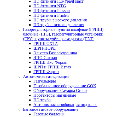
ПЭ фитинги ЮжУралПласт
ПЭ фитинги NTG
ПЭ фитинги Plasson
ПЭ фитинги Frialen
ПЭ трубы высокого давления
ПЭ трубы низкого давления
Газорегуляторные пункты шкафные (ГРПШ),
блочные (ПГБ), газорегуляторные установки
(ГРУ), пункты учёта расхода газа (ПУГ)
ГРПШ ОХТА
ШРП-НОРД
Эльстер Газэлектроника
ЭПО Сигнал
ГРПШ Экс-Форма
ШРП и ГРПШ Итгаз
ГРПШ Фаргаз
Автономная газификация
Газгольдеры
Газобаллонное оборудование GOK
Оборудование Cavagna Group
Протекторы магниевые
ПЭ трубы
Автономная газификация под ключ
Бытовое газовое оборудование
Газовые баллоны