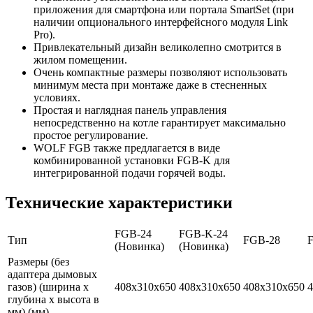
приложения для смартфона или портала SmartSet (при
наличии опционального интерфейсного модуля Link
Pro).
Привлекательный дизайн великолепно смотрится в
жилом помещении.
Очень компактные размеры позволяют использовать
минимум места при монтаже даже в стесненных
условиях.
Простая и наглядная панель управления
непосредственно на котле гарантирует максимально
простое регулирование.
WOLF FGB также предлагается в виде
комбинированной установки FGB-K для
интегрированной подачи горячей воды.
Технические характеристики
FGB-24
FGB-K-24
Тип
FGB-28
(Новинка)
(Новинка)
Размеры (без
адаптера дымовых
газов) (ширина х
408x310x650
408x310x650
408x310x650
4
глубина х высота в
мм) (мм)