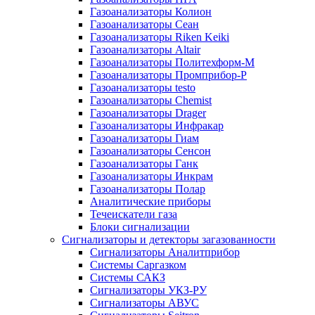
Газоанализаторы Колион
Газоанализаторы Сеан
Газоанализаторы Riken Keiki
Газоанализаторы Altair
Газоанализаторы Политехформ-М
Газоанализаторы Промприбор-Р
Газоанализаторы testo
Газоанализаторы Chemist
Газоанализаторы Drager
Газоанализаторы Инфракар
Газоанализаторы Гиам
Газоанализаторы Сенсон
Газоанализаторы Ганк
Газоанализаторы Инкрам
Газоанализаторы Полар
Аналитические приборы
Течеискатели газа
Блоки сигнализации
Сигнализаторы и детекторы загазованности
Сигнализаторы Аналитприбор
Системы Саргазком
Системы САКЗ
Сигнализаторы УКЗ-РУ
Сигнализаторы АВУС