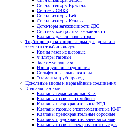
Сигнализаторы Seitron
Сигнализаторы Кристалл
Системы СИКЗ
Сигнализаторы Belt
Сигнализаторы Кенарь
Детекторы загазованности ДЗС
Системы контроля загазованности
Клапаны для сигнализаторов
Трубопроводная запорная арматура, детали и
элементы трубопроводов
Краны газовые шаровые
Фильтры газовые
Задвижки для газа
Изолирующие соединения
Сильфонные компенсаторы
Элементы трубопровода
Цокольные вводы и неразъёмные соединения
Клапаны газовые
Клапаны термозапорные КТЗ
Клапаны газовые Термобрест
Клапаны предохранительные РЕД
Клапаны газовые электромагнитные КМГ
Клапаны предохранительные сбросные
Клапаны предохранительные запорные
Клапаны газовые электромагнитные для