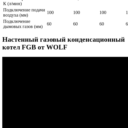
К (л/мин)
Подключение подачи
100
100
100
1
воздуха (мм)
Подключение
60
60
60
6
дымовых газов (мм)
Настенный газовый конденсационный
котел FGB от WOLF