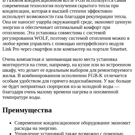
В газовом конденсационном котле FGB используется самая
современная технология получения скрытого тепла при
конденсации, которая в высшей степени эффективно
использует возможности газа благодаря рекуперации тепла.
Она не наносит ущерба окружающей среде, экономит ценную
энергию и обеспечивает оптимальный комфорт при
отоплении. Эта установка совместима с системой
регулирования WOLF, поэтому системой отопления можно в
любое время управлять с помощью интерфейсного модуля
Link Pro через смартфон или компьютер на портале Smartset.
Очень компактная и занимающая мало места установка
монтируется на стене, например, на кухне или во встроенном
шкафу, что делает ее идеальным выбором для ремонтируемого
жилья. В комбинированном исполнении FGB-K отличается
особым удобством для горячего водоснабжения. У вас больше
не будет неприятных сюрпризов из-за холодной воды —
благодаря очень малому времени нагрева и неизменной
температуре воды.
Преимущества
Современное конденсационное оборудование экономит
расходы на энергию.
Управление установкой также возможно с помощью