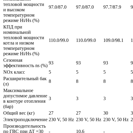
тепловой мощности
97.0/87.0
97.0/87.0
97.7/87.9
9
и высоком
температурном
режиме Hi/Hs (%)
КПД при
номинальной
тепловой мощности
110.0/99.0
110.0/99.0
109.0/98.1
1
котла и низком
температурном
режиме Hi/Hs (%)
Сезонная
93
93
93
9
эффективность ns (%)
NOx класс
5
5
5
5
Расширительный бак
8
8
8
8
(л)
Максимальное
допустимое давление
3
3
3
3
в контуре отопления
(бар)
Общий вес (кг)
27
27
30
3
Электроподключение
230 V, 50 Hz
230 V, 50 Hz
230 V, 50 Hz
2
Производительность
по ГВС при ΔТ =30
-
10,6
-
-