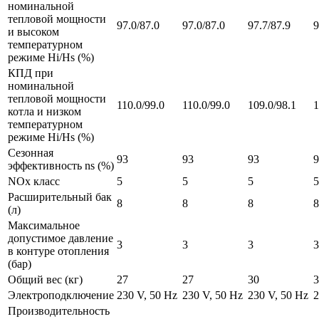
номинальной
тепловой мощности
97.0/87.0
97.0/87.0
97.7/87.9
9
и высоком
температурном
режиме Hi/Hs (%)
КПД при
номинальной
тепловой мощности
110.0/99.0
110.0/99.0
109.0/98.1
1
котла и низком
температурном
режиме Hi/Hs (%)
Сезонная
93
93
93
9
эффективность ns (%)
NOx класс
5
5
5
5
Расширительный бак
8
8
8
8
(л)
Максимальное
допустимое давление
3
3
3
3
в контуре отопления
(бар)
Общий вес (кг)
27
27
30
3
Электроподключение
230 V, 50 Hz
230 V, 50 Hz
230 V, 50 Hz
2
Производительность