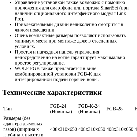
Управление установкой также возможно с помощью
приложения для смартфона или портала SmartSet (при
наличии опционального интерфейсного модуля Link
Pro).
Привлекательный дизайн великолепно смотрится в
жилом помещении.
Очень компактные размеры позволяют использовать
минимум места при монтаже даже в стесненных
условиях.
Простая и наглядная панель управления
непосредственно на котле гарантирует максимально
простое регулирование.
WOLF FGB также предлагается в виде
комбинированной установки FGB-K для
интегрированной подачи горячей воды.
Технические характеристики
FGB-24
FGB-K-24
Тип
FGB-28
(Новинка)
(Новинка)
Размеры (без
адаптера дымовых
газов) (ширина х
408x310x650
408x310x650
408x310x650
4
глубина х высота в