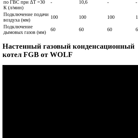
по ГВС при ΔТ =30
-
10,6
-
-
К (л/мин)
Подключение подачи
100
100
100
1
воздуха (мм)
Подключение
60
60
60
6
дымовых газов (мм)
Настенный газовый конденсационный
котел FGB от WOLF