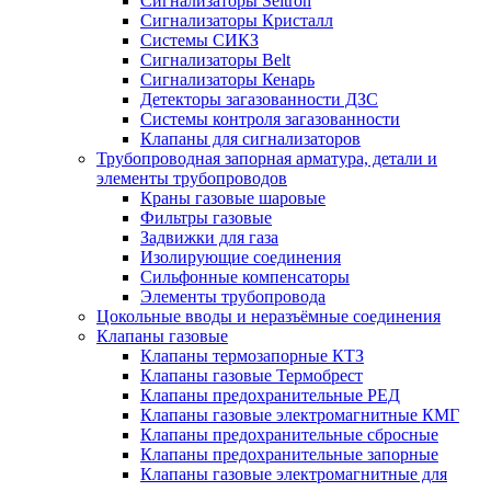
Сигнализаторы Seitron
Сигнализаторы Кристалл
Системы СИКЗ
Сигнализаторы Belt
Сигнализаторы Кенарь
Детекторы загазованности ДЗС
Системы контроля загазованности
Клапаны для сигнализаторов
Трубопроводная запорная арматура, детали и
элементы трубопроводов
Краны газовые шаровые
Фильтры газовые
Задвижки для газа
Изолирующие соединения
Сильфонные компенсаторы
Элементы трубопровода
Цокольные вводы и неразъёмные соединения
Клапаны газовые
Клапаны термозапорные КТЗ
Клапаны газовые Термобрест
Клапаны предохранительные РЕД
Клапаны газовые электромагнитные КМГ
Клапаны предохранительные сбросные
Клапаны предохранительные запорные
Клапаны газовые электромагнитные для