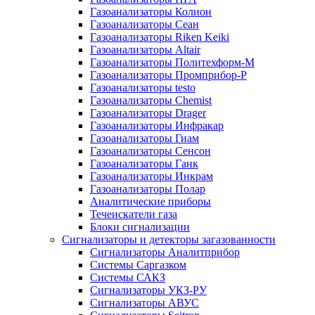
Газоанализаторы Колион
Газоанализаторы Сеан
Газоанализаторы Riken Keiki
Газоанализаторы Altair
Газоанализаторы Политехформ-М
Газоанализаторы Промприбор-Р
Газоанализаторы testo
Газоанализаторы Chemist
Газоанализаторы Drager
Газоанализаторы Инфракар
Газоанализаторы Гиам
Газоанализаторы Сенсон
Газоанализаторы Ганк
Газоанализаторы Инкрам
Газоанализаторы Полар
Аналитические приборы
Течеискатели газа
Блоки сигнализации
Сигнализаторы и детекторы загазованности
Сигнализаторы Аналитприбор
Системы Саргазком
Системы САКЗ
Сигнализаторы УКЗ-РУ
Сигнализаторы АВУС