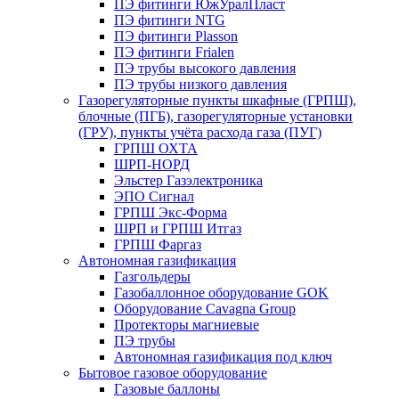
ПЭ фитинги ЮжУралПласт
ПЭ фитинги NTG
ПЭ фитинги Plasson
ПЭ фитинги Frialen
ПЭ трубы высокого давления
ПЭ трубы низкого давления
Газорегуляторные пункты шкафные (ГРПШ),
блочные (ПГБ), газорегуляторные установки
(ГРУ), пункты учёта расхода газа (ПУГ)
ГРПШ ОХТА
ШРП-НОРД
Эльстер Газэлектроника
ЭПО Сигнал
ГРПШ Экс-Форма
ШРП и ГРПШ Итгаз
ГРПШ Фаргаз
Автономная газификация
Газгольдеры
Газобаллонное оборудование GOK
Оборудование Cavagna Group
Протекторы магниевые
ПЭ трубы
Автономная газификация под ключ
Бытовое газовое оборудование
Газовые баллоны