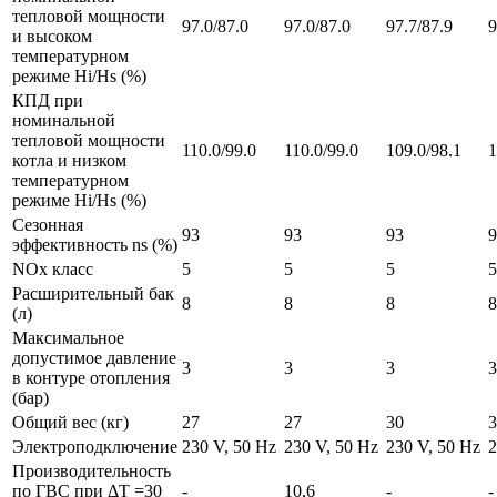
тепловой мощности
97.0/87.0
97.0/87.0
97.7/87.9
9
и высоком
температурном
режиме Hi/Hs (%)
КПД при
номинальной
тепловой мощности
110.0/99.0
110.0/99.0
109.0/98.1
1
котла и низком
температурном
режиме Hi/Hs (%)
Сезонная
93
93
93
9
эффективность ns (%)
NOx класс
5
5
5
5
Расширительный бак
8
8
8
8
(л)
Максимальное
допустимое давление
3
3
3
3
в контуре отопления
(бар)
Общий вес (кг)
27
27
30
3
Электроподключение
230 V, 50 Hz
230 V, 50 Hz
230 V, 50 Hz
2
Производительность
по ГВС при ΔТ =30
-
10,6
-
-