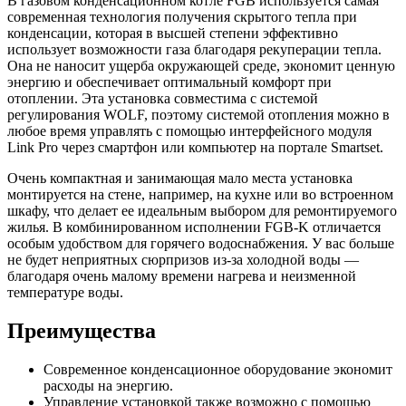
В газовом конденсационном котле FGB используется самая
современная технология получения скрытого тепла при
конденсации, которая в высшей степени эффективно
использует возможности газа благодаря рекуперации тепла.
Она не наносит ущерба окружающей среде, экономит ценную
энергию и обеспечивает оптимальный комфорт при
отоплении. Эта установка совместима с системой
регулирования WOLF, поэтому системой отопления можно в
любое время управлять с помощью интерфейсного модуля
Link Pro через смартфон или компьютер на портале Smartset.
Очень компактная и занимающая мало места установка
монтируется на стене, например, на кухне или во встроенном
шкафу, что делает ее идеальным выбором для ремонтируемого
жилья. В комбинированном исполнении FGB-K отличается
особым удобством для горячего водоснабжения. У вас больше
не будет неприятных сюрпризов из-за холодной воды —
благодаря очень малому времени нагрева и неизменной
температуре воды.
Преимущества
Современное конденсационное оборудование экономит
расходы на энергию.
Управление установкой также возможно с помощью