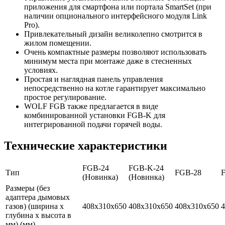
приложения для смартфона или портала SmartSet (при
наличии опционального интерфейсного модуля Link
Pro).
Привлекательный дизайн великолепно смотрится в
жилом помещении.
Очень компактные размеры позволяют использовать
минимум места при монтаже даже в стесненных
условиях.
Простая и наглядная панель управления
непосредственно на котле гарантирует максимально
простое регулирование.
WOLF FGB также предлагается в виде
комбинированной установки FGB-K для
интегрированной подачи горячей воды.
Технические характеристики
FGB-24
FGB-K-24
Тип
FGB-28
(Новинка)
(Новинка)
Размеры (без
адаптера дымовых
газов) (ширина х
408x310x650
408x310x650
408x310x650
4
глубина х высота в
мм) (мм)