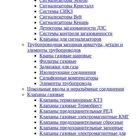
Сигнализаторы Seitron
Сигнализаторы Кристалл
Системы СИКЗ
Сигнализаторы Belt
Сигнализаторы Кенарь
Детекторы загазованности ДЗС
Системы контроля загазованности
Клапаны для сигнализаторов
Трубопроводная запорная арматура, детали и
элементы трубопроводов
Краны газовые шаровые
Фильтры газовые
Задвижки для газа
Изолирующие соединения
Сильфонные компенсаторы
Элементы трубопровода
Цокольные вводы и неразъёмные соединения
Клапаны газовые
Клапаны термозапорные КТЗ
Клапаны газовые Термобрест
Клапаны предохранительные РЕД
Клапаны газовые электромагнитные КМГ
Клапаны предохранительные сбросные
Клапаны предохранительные запорные
Клапаны газовые электромагнитные для