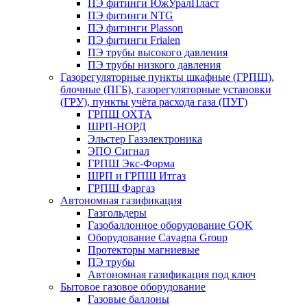
ПЭ фитинги ЮжУралПласт
ПЭ фитинги NTG
ПЭ фитинги Plasson
ПЭ фитинги Frialen
ПЭ трубы высокого давления
ПЭ трубы низкого давления
Газорегуляторные пункты шкафные (ГРПШ),
блочные (ПГБ), газорегуляторные установки
(ГРУ), пункты учёта расхода газа (ПУГ)
ГРПШ ОХТА
ШРП-НОРД
Эльстер Газэлектроника
ЭПО Сигнал
ГРПШ Экс-Форма
ШРП и ГРПШ Итгаз
ГРПШ Фаргаз
Автономная газификация
Газгольдеры
Газобаллонное оборудование GOK
Оборудование Cavagna Group
Протекторы магниевые
ПЭ трубы
Автономная газификация под ключ
Бытовое газовое оборудование
Газовые баллоны