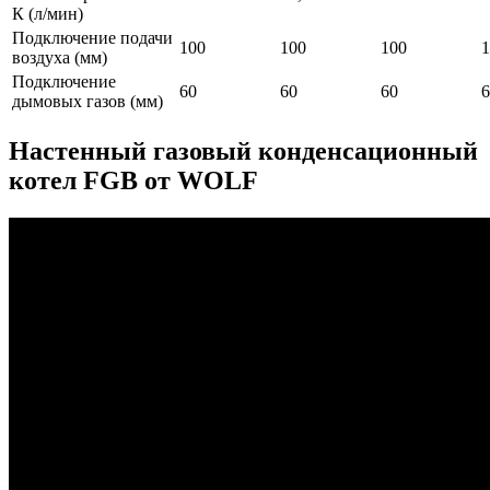
К (л/мин)
Подключение подачи
100
100
100
1
воздуха (мм)
Подключение
60
60
60
6
дымовых газов (мм)
Настенный газовый конденсационный
котел FGB от WOLF