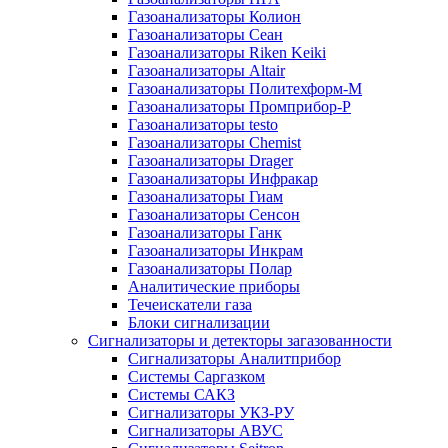
Газоанализаторы Колион
Газоанализаторы Сеан
Газоанализаторы Riken Keiki
Газоанализаторы Altair
Газоанализаторы Политехформ-М
Газоанализаторы Промприбор-Р
Газоанализаторы testo
Газоанализаторы Chemist
Газоанализаторы Drager
Газоанализаторы Инфракар
Газоанализаторы Гиам
Газоанализаторы Сенсон
Газоанализаторы Ганк
Газоанализаторы Инкрам
Газоанализаторы Полар
Аналитические приборы
Течеискатели газа
Блоки сигнализации
Сигнализаторы и детекторы загазованности
Сигнализаторы Аналитприбор
Системы Саргазком
Системы САКЗ
Сигнализаторы УКЗ-РУ
Сигнализаторы АВУС