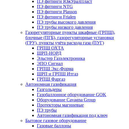
ПЭ фитинги ЮжУралПласт
ПЭ фитинги NTG
ПЭ фитинги Plasson
ПЭ фитинги Frialen
ПЭ трубы высокого давления
ПЭ трубы низкого давления
Газорегуляторные пункты шкафные (ГРПШ),
блочные (ПГБ), газорегуляторные установки
(ГРУ), пункты учёта расхода газа (ПУГ)
ГРПШ ОХТА
ШРП-НОРД
Эльстер Газэлектроника
ЭПО Сигнал
ГРПШ Экс-Форма
ШРП и ГРПШ Итгаз
ГРПШ Фаргаз
Автономная газификация
Газгольдеры
Газобаллонное оборудование GOK
Оборудование Cavagna Group
Протекторы магниевые
ПЭ трубы
Автономная газификация под ключ
Бытовое газовое оборудование
Газовые баллоны