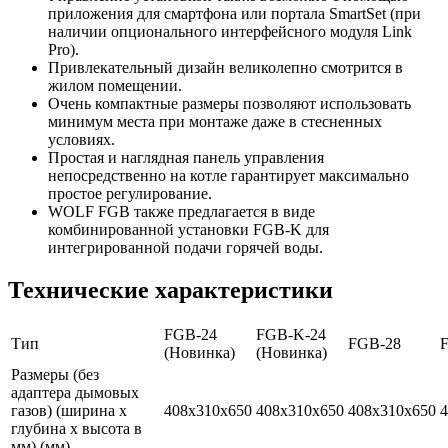
приложения для смартфона или портала SmartSet (при
наличии опционального интерфейсного модуля Link
Pro).
Привлекательный дизайн великолепно смотрится в
жилом помещении.
Очень компактные размеры позволяют использовать
минимум места при монтаже даже в стесненных
условиях.
Простая и наглядная панель управления
непосредственно на котле гарантирует максимально
простое регулирование.
WOLF FGB также предлагается в виде
комбинированной установки FGB-K для
интегрированной подачи горячей воды.
Технические характеристики
FGB-24
FGB-K-24
Тип
FGB-28
(Новинка)
(Новинка)
Размеры (без
адаптера дымовых
газов) (ширина х
408x310x650
408x310x650
408x310x650
4
глубина х высота в
мм) (мм)