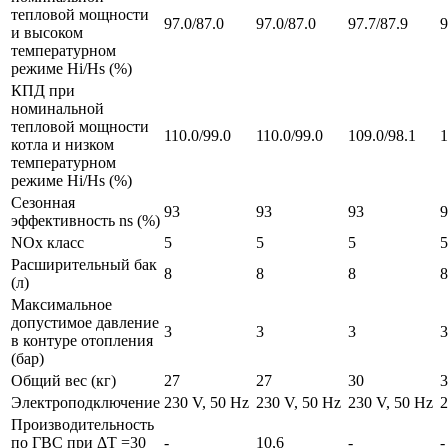
тепловой мощности
97.0/87.0
97.0/87.0
97.7/87.9
9
и высоком
температурном
режиме Hi/Hs (%)
КПД при
номинальной
тепловой мощности
110.0/99.0
110.0/99.0
109.0/98.1
1
котла и низком
температурном
режиме Hi/Hs (%)
Сезонная
93
93
93
9
эффективность ns (%)
NOx класс
5
5
5
5
Расширительный бак
8
8
8
8
(л)
Максимальное
допустимое давление
3
3
3
3
в контуре отопления
(бар)
Общий вес (кг)
27
27
30
3
Электроподключение
230 V, 50 Hz
230 V, 50 Hz
230 V, 50 Hz
2
Производительность
по ГВС при ΔТ =30
-
10,6
-
-