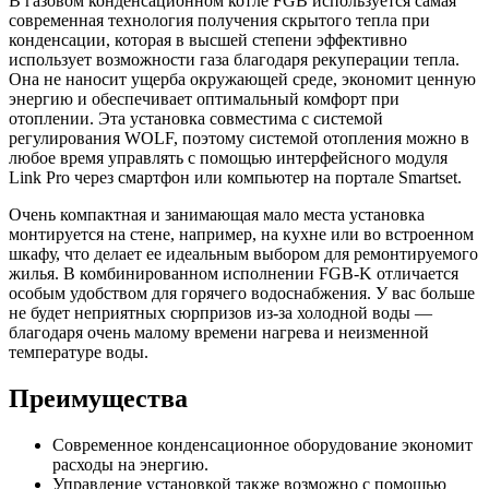
В газовом конденсационном котле FGB используется самая
современная технология получения скрытого тепла при
конденсации, которая в высшей степени эффективно
использует возможности газа благодаря рекуперации тепла.
Она не наносит ущерба окружающей среде, экономит ценную
энергию и обеспечивает оптимальный комфорт при
отоплении. Эта установка совместима с системой
регулирования WOLF, поэтому системой отопления можно в
любое время управлять с помощью интерфейсного модуля
Link Pro через смартфон или компьютер на портале Smartset.
Очень компактная и занимающая мало места установка
монтируется на стене, например, на кухне или во встроенном
шкафу, что делает ее идеальным выбором для ремонтируемого
жилья. В комбинированном исполнении FGB-K отличается
особым удобством для горячего водоснабжения. У вас больше
не будет неприятных сюрпризов из-за холодной воды —
благодаря очень малому времени нагрева и неизменной
температуре воды.
Преимущества
Современное конденсационное оборудование экономит
расходы на энергию.
Управление установкой также возможно с помощью