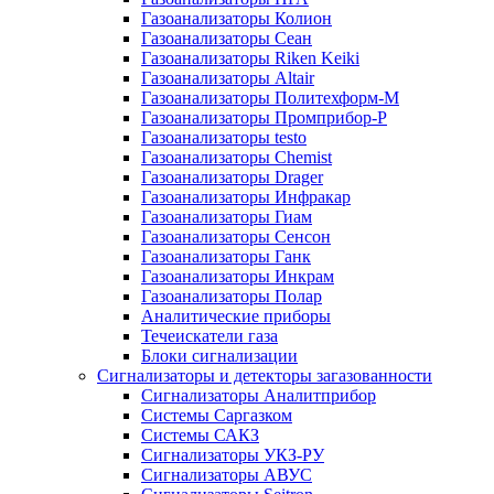
Газоанализаторы Колион
Газоанализаторы Сеан
Газоанализаторы Riken Keiki
Газоанализаторы Altair
Газоанализаторы Политехформ-М
Газоанализаторы Промприбор-Р
Газоанализаторы testo
Газоанализаторы Chemist
Газоанализаторы Drager
Газоанализаторы Инфракар
Газоанализаторы Гиам
Газоанализаторы Сенсон
Газоанализаторы Ганк
Газоанализаторы Инкрам
Газоанализаторы Полар
Аналитические приборы
Течеискатели газа
Блоки сигнализации
Сигнализаторы и детекторы загазованности
Сигнализаторы Аналитприбор
Системы Саргазком
Системы САКЗ
Сигнализаторы УКЗ-РУ
Сигнализаторы АВУС