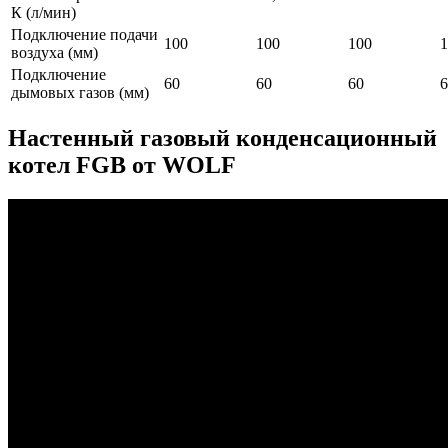
К (л/мин)
Подключение подачи
100
100
100
1
воздуха (мм)
Подключение
60
60
60
6
дымовых газов (мм)
Настенный газовый конденсационный
котел FGB от WOLF