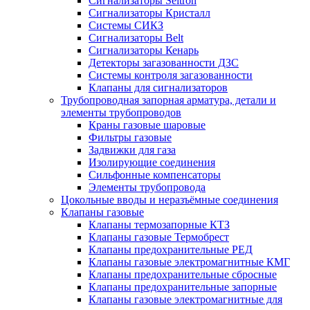
Сигнализаторы Seitron
Сигнализаторы Кристалл
Системы СИКЗ
Сигнализаторы Belt
Сигнализаторы Кенарь
Детекторы загазованности ДЗС
Системы контроля загазованности
Клапаны для сигнализаторов
Трубопроводная запорная арматура, детали и
элементы трубопроводов
Краны газовые шаровые
Фильтры газовые
Задвижки для газа
Изолирующие соединения
Сильфонные компенсаторы
Элементы трубопровода
Цокольные вводы и неразъёмные соединения
Клапаны газовые
Клапаны термозапорные КТЗ
Клапаны газовые Термобрест
Клапаны предохранительные РЕД
Клапаны газовые электромагнитные КМГ
Клапаны предохранительные сбросные
Клапаны предохранительные запорные
Клапаны газовые электромагнитные для