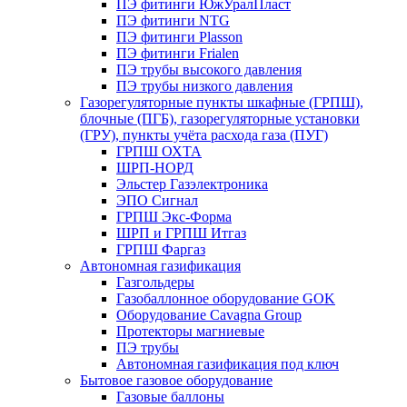
ПЭ фитинги ЮжУралПласт
ПЭ фитинги NTG
ПЭ фитинги Plasson
ПЭ фитинги Frialen
ПЭ трубы высокого давления
ПЭ трубы низкого давления
Газорегуляторные пункты шкафные (ГРПШ),
блочные (ПГБ), газорегуляторные установки
(ГРУ), пункты учёта расхода газа (ПУГ)
ГРПШ ОХТА
ШРП-НОРД
Эльстер Газэлектроника
ЭПО Сигнал
ГРПШ Экс-Форма
ШРП и ГРПШ Итгаз
ГРПШ Фаргаз
Автономная газификация
Газгольдеры
Газобаллонное оборудование GOK
Оборудование Cavagna Group
Протекторы магниевые
ПЭ трубы
Автономная газификация под ключ
Бытовое газовое оборудование
Газовые баллоны