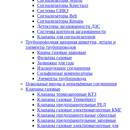
Сигнализаторы Seitron
Сигнализаторы Кристалл
Системы СИКЗ
Сигнализаторы Belt
Сигнализаторы Кенарь
Детекторы загазованности ДЗС
Системы контроля загазованности
Клапаны для сигнализаторов
Трубопроводная запорная арматура, детали и
элементы трубопроводов
Краны газовые шаровые
Фильтры газовые
Задвижки для газа
Изолирующие соединения
Сильфонные компенсаторы
Элементы трубопровода
Цокольные вводы и неразъёмные соединения
Клапаны газовые
Клапаны термозапорные КТЗ
Клапаны газовые Термобрест
Клапаны предохранительные РЕД
Клапаны газовые электромагнитные КМГ
Клапаны предохранительные сбросные
Клапаны предохранительные запорные
Клапаны газовые электромагнитные для