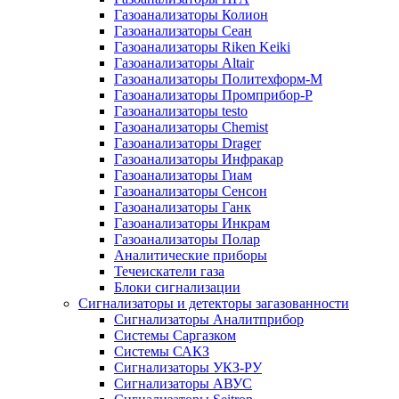
Газоанализаторы Колион
Газоанализаторы Сеан
Газоанализаторы Riken Keiki
Газоанализаторы Altair
Газоанализаторы Политехформ-М
Газоанализаторы Промприбор-Р
Газоанализаторы testo
Газоанализаторы Chemist
Газоанализаторы Drager
Газоанализаторы Инфракар
Газоанализаторы Гиам
Газоанализаторы Сенсон
Газоанализаторы Ганк
Газоанализаторы Инкрам
Газоанализаторы Полар
Аналитические приборы
Течеискатели газа
Блоки сигнализации
Сигнализаторы и детекторы загазованности
Сигнализаторы Аналитприбор
Системы Саргазком
Системы САКЗ
Сигнализаторы УКЗ-РУ
Сигнализаторы АВУС