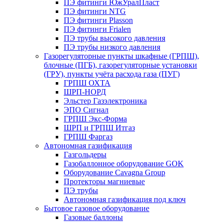
ПЭ фитинги ЮжУралПласт
ПЭ фитинги NTG
ПЭ фитинги Plasson
ПЭ фитинги Frialen
ПЭ трубы высокого давления
ПЭ трубы низкого давления
Газорегуляторные пункты шкафные (ГРПШ),
блочные (ПГБ), газорегуляторные установки
(ГРУ), пункты учёта расхода газа (ПУГ)
ГРПШ ОХТА
ШРП-НОРД
Эльстер Газэлектроника
ЭПО Сигнал
ГРПШ Экс-Форма
ШРП и ГРПШ Итгаз
ГРПШ Фаргаз
Автономная газификация
Газгольдеры
Газобаллонное оборудование GOK
Оборудование Cavagna Group
Протекторы магниевые
ПЭ трубы
Автономная газификация под ключ
Бытовое газовое оборудование
Газовые баллоны