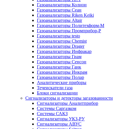
Газоанализаторы Колион
Газоанализаторы Сеан
Газоанализаторы Riken Keiki
Газоанализаторы Altair
Газоанализаторы Политехформ-М
Газоанализаторы Промприбор-Р
Газоанализаторы testo
Газоанализаторы Chemist
Газоанализаторы Drager
Газоанализаторы Инфракар
Газоанализаторы Гиам
Газоанализаторы Сенсон
Газоанализаторы Ганк
Газоанализаторы Инкрам
Газоанализаторы Полар
Аналитические приборы
Течеискатели газа
Блоки сигнализации
Сигнализаторы и детекторы загазованности
Сигнализаторы Аналитприбор
Системы Саргазком
Системы САКЗ
Сигнализаторы УКЗ-РУ
Сигнализаторы АВУС