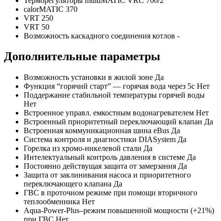
Терморегуляторы multiMATIC VRC 700/2
calorMATIC 370
VRT 250
VRT 50
Возможность каскадного соединения котлов -
Дополнительные параметры
Возможность установки в жилой зоне Да
Функция “горячий старт” — горячая вода через 5с Нет
Поддержание стабильной температуры горячей воды
Нет
Встроенное управл. емкостным водонагревателем Нет
Встроенный приоритетный переключающий клапан Да
Встроенная коммуникационная шина eBus Да
Система контроля и диагностики DIASystem Да
Горелка из хромо-никелевой стали Да
Интелектуальный контроль давления в системе Да
Постоянно действущая защита от замерзания Да
Защита от заклинивания насоса и приоритетного
переключающего клапана Да
ГВС в проточном режиме при помощи вторичного
теплообменника Нет
Aqua-Power-Plus–режим повышенной мощности (+21%)
при ГВС Нет