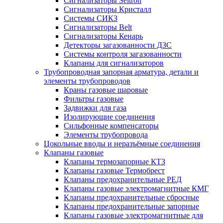
Сигнализаторы Seitron
Сигнализаторы Кристалл
Системы СИКЗ
Сигнализаторы Belt
Сигнализаторы Кенарь
Детекторы загазованности ДЗС
Системы контроля загазованности
Клапаны для сигнализаторов
Трубопроводная запорная арматура, детали и
элементы трубопроводов
Краны газовые шаровые
Фильтры газовые
Задвижки для газа
Изолирующие соединения
Сильфонные компенсаторы
Элементы трубопровода
Цокольные вводы и неразъёмные соединения
Клапаны газовые
Клапаны термозапорные КТЗ
Клапаны газовые Термобрест
Клапаны предохранительные РЕД
Клапаны газовые электромагнитные КМГ
Клапаны предохранительные сбросные
Клапаны предохранительные запорные
Клапаны газовые электромагнитные для