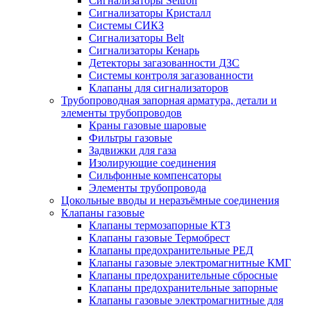
Сигнализаторы Seitron
Сигнализаторы Кристалл
Системы СИКЗ
Сигнализаторы Belt
Сигнализаторы Кенарь
Детекторы загазованности ДЗС
Системы контроля загазованности
Клапаны для сигнализаторов
Трубопроводная запорная арматура, детали и
элементы трубопроводов
Краны газовые шаровые
Фильтры газовые
Задвижки для газа
Изолирующие соединения
Сильфонные компенсаторы
Элементы трубопровода
Цокольные вводы и неразъёмные соединения
Клапаны газовые
Клапаны термозапорные КТЗ
Клапаны газовые Термобрест
Клапаны предохранительные РЕД
Клапаны газовые электромагнитные КМГ
Клапаны предохранительные сбросные
Клапаны предохранительные запорные
Клапаны газовые электромагнитные для