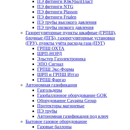
ПЭ фитинги ЮжУралПласт
ПЭ фитинги NTG
ПЭ фитинги Plasson
ПЭ фитинги Frialen
ПЭ трубы высокого давления
ПЭ трубы низкого давления
Газорегуляторные пункты шкафные (ГРПШ),
блочные (ПГБ), газорегуляторные установки
(ГРУ), пункты учёта расхода газа (ПУГ)
ГРПШ ОХТА
ШРП-НОРД
Эльстер Газэлектроника
ЭПО Сигнал
ГРПШ Экс-Форма
ШРП и ГРПШ Итгаз
ГРПШ Фаргаз
Автономная газификация
Газгольдеры
Газобаллонное оборудование GOK
Оборудование Cavagna Group
Протекторы магниевые
ПЭ трубы
Автономная газификация под ключ
Бытовое газовое оборудование
Газовые баллоны