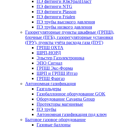
ПЭ фитинги ЮжУралПласт
ПЭ фитинги NTG
ПЭ фитинги Plasson
ПЭ фитинги Frialen
ПЭ трубы высокого давления
ПЭ трубы низкого давления
Газорегуляторные пункты шкафные (ГРПШ),
блочные (ПГБ), газорегуляторные установки
(ГРУ), пункты учёта расхода газа (ПУГ)
ГРПШ ОХТА
ШРП-НОРД
Эльстер Газэлектроника
ЭПО Сигнал
ГРПШ Экс-Форма
ШРП и ГРПШ Итгаз
ГРПШ Фаргаз
Автономная газификация
Газгольдеры
Газобаллонное оборудование GOK
Оборудование Cavagna Group
Протекторы магниевые
ПЭ трубы
Автономная газификация под ключ
Бытовое газовое оборудование
Газовые баллоны