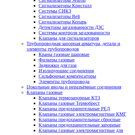
Сигнализаторы Seitron
Сигнализаторы Кристалл
Системы СИКЗ
Сигнализаторы Belt
Сигнализаторы Кенарь
Детекторы загазованности ДЗС
Системы контроля загазованности
Клапаны для сигнализаторов
Трубопроводная запорная арматура, детали и
элементы трубопроводов
Краны газовые шаровые
Фильтры газовые
Задвижки для газа
Изолирующие соединения
Сильфонные компенсаторы
Элементы трубопровода
Цокольные вводы и неразъёмные соединения
Клапаны газовые
Клапаны термозапорные КТЗ
Клапаны газовые Термобрест
Клапаны предохранительные РЕД
Клапаны газовые электромагнитные КМГ
Клапаны предохранительные сбросные
Клапаны предохранительные запорные
Клапаны газовые электромагнитные для