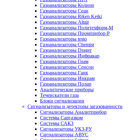
Газоанализаторы Колион
Газоанализаторы Сеан
Газоанализаторы Riken Keiki
Газоанализаторы Altair
Газоанализаторы Политехформ-М
Газоанализаторы Промприбор-Р
Газоанализаторы testo
Газоанализаторы Chemist
Газоанализаторы Drager
Газоанализаторы Инфракар
Газоанализаторы Гиам
Газоанализаторы Сенсон
Газоанализаторы Ганк
Газоанализаторы Инкрам
Газоанализаторы Полар
Аналитические приборы
Течеискатели газа
Блоки сигнализации
Сигнализаторы и детекторы загазованности
Сигнализаторы Аналитприбор
Системы Саргазком
Системы САКЗ
Сигнализаторы УКЗ-РУ
Сигнализаторы АВУС