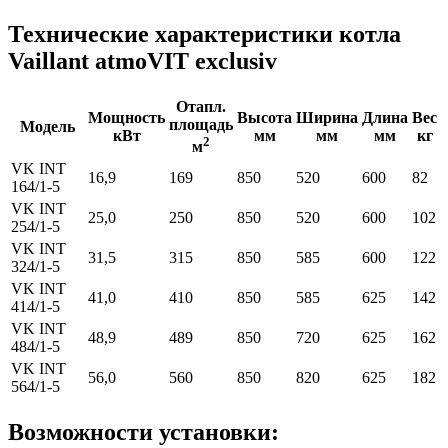
Технические характеристики котла
Vaillant atmoVIT exclusiv
Отапл.
Мощность
Высота
Ширина
Длина
Вес
площадь
Модель
кВт
мм
мм
мм
кг
2
м
VK INT
16,9
169
850
520
600
82
164/1-5
VK INT
25,0
250
850
520
600
102
254/1-5
VK INT
31,5
315
850
585
600
122
324/1-5
VK INT
41,0
410
850
585
625
142
414/1-5
VK INT
48,9
489
850
720
625
162
484/1-5
VK INT
56,0
560
850
820
625
182
564/1-5
Возможности установки: