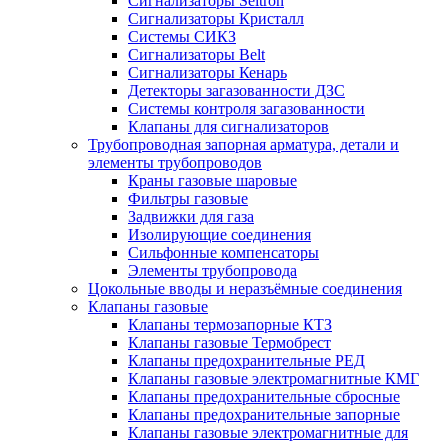
Сигнализаторы Seitron
Сигнализаторы Кристалл
Системы СИКЗ
Сигнализаторы Belt
Сигнализаторы Кенарь
Детекторы загазованности ДЗС
Системы контроля загазованности
Клапаны для сигнализаторов
Трубопроводная запорная арматура, детали и
элементы трубопроводов
Краны газовые шаровые
Фильтры газовые
Задвижки для газа
Изолирующие соединения
Сильфонные компенсаторы
Элементы трубопровода
Цокольные вводы и неразъёмные соединения
Клапаны газовые
Клапаны термозапорные КТЗ
Клапаны газовые Термобрест
Клапаны предохранительные РЕД
Клапаны газовые электромагнитные КМГ
Клапаны предохранительные сбросные
Клапаны предохранительные запорные
Клапаны газовые электромагнитные для