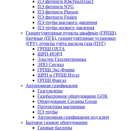
ПЭ фитинги ЮжУралПласт
ПЭ фитинги NTG
ПЭ фитинги Plasson
ПЭ фитинги Frialen
ПЭ трубы высокого давления
ПЭ трубы низкого давления
Газорегуляторные пункты шкафные (ГРПШ),
блочные (ПГБ), газорегуляторные установки
(ГРУ), пункты учёта расхода газа (ПУГ)
ГРПШ ОХТА
ШРП-НОРД
Эльстер Газэлектроника
ЭПО Сигнал
ГРПШ Экс-Форма
ШРП и ГРПШ Итгаз
ГРПШ Фаргаз
Автономная газификация
Газгольдеры
Газобаллонное оборудование GOK
Оборудование Cavagna Group
Протекторы магниевые
ПЭ трубы
Автономная газификация под ключ
Бытовое газовое оборудование
Газовые баллоны