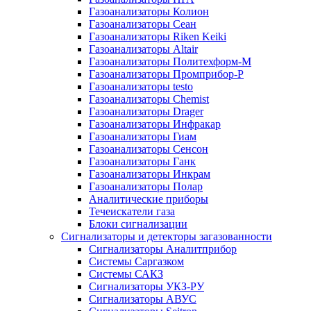
Газоанализаторы Колион
Газоанализаторы Сеан
Газоанализаторы Riken Keiki
Газоанализаторы Altair
Газоанализаторы Политехформ-М
Газоанализаторы Промприбор-Р
Газоанализаторы testo
Газоанализаторы Chemist
Газоанализаторы Drager
Газоанализаторы Инфракар
Газоанализаторы Гиам
Газоанализаторы Сенсон
Газоанализаторы Ганк
Газоанализаторы Инкрам
Газоанализаторы Полар
Аналитические приборы
Течеискатели газа
Блоки сигнализации
Сигнализаторы и детекторы загазованности
Сигнализаторы Аналитприбор
Системы Саргазком
Системы САКЗ
Сигнализаторы УКЗ-РУ
Сигнализаторы АВУС