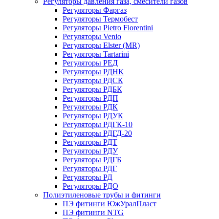
Регуляторы давления газа, смесители газов
Регуляторы Фаргаз
Регуляторы Термобест
Регуляторы Pietro Fiorentini
Регуляторы Venio
Регуляторы Elster (MR)
Регуляторы Tartarini
Регуляторы РЕД
Регуляторы РДНК
Регуляторы РДСК
Регуляторы РДБК
Регуляторы РДП
Регуляторы РДК
Регуляторы РДУК
Регуляторы РДГК-10
Регуляторы РДГД-20
Регуляторы РДТ
Регуляторы РДУ
Регуляторы РДГБ
Регуляторы РДГ
Регуляторы РД
Регуляторы РДО
Полиэтиленовые трубы и фитинги
ПЭ фитинги ЮжУралПласт
ПЭ фитинги NTG