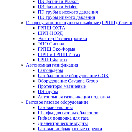
ПЭ фитинги Plasson
ПЭ фитинги Frialen
ПЭ трубы высокого давления
ПЭ трубы низкого давления
Газорегуляторные пункты шкафные (ГРПШ), блочные
ГРПШ ОХТА
ШРП-НОРД
Эльстер Газэлектроника
ЭПО Сигнал
ГРПШ Экс-Форма
ШРП и ГРПШ Итгаз
ГРПШ Фаргаз
Автономная газификация
Газгольдеры
Газобаллонное оборудование GOK
Оборудование Cavagna Group
Протекторы магниевые
ПЭ трубы
Автономная газификация под ключ
Бытовое газовое оборудование
Газовые баллоны
Шкафы для газовых баллонов
Гибкая подводка для газа
Диэлектрические муфты
Газовые инфракрасные горелки