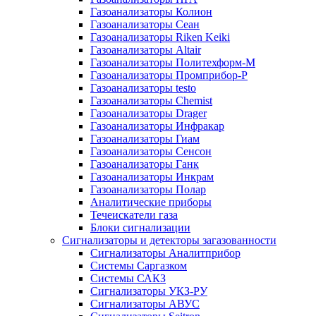
Газоанализаторы Колион
Газоанализаторы Сеан
Газоанализаторы Riken Keiki
Газоанализаторы Altair
Газоанализаторы Политехформ-М
Газоанализаторы Промприбор-Р
Газоанализаторы testo
Газоанализаторы Chemist
Газоанализаторы Drager
Газоанализаторы Инфракар
Газоанализаторы Гиам
Газоанализаторы Сенсон
Газоанализаторы Ганк
Газоанализаторы Инкрам
Газоанализаторы Полар
Аналитические приборы
Течеискатели газа
Блоки сигнализации
Сигнализаторы и детекторы загазованности
Сигнализаторы Аналитприбор
Системы Саргазком
Системы САКЗ
Сигнализаторы УКЗ-РУ
Сигнализаторы АВУС