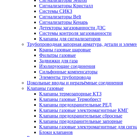
Сигнализаторы Seitron
Сигнализаторы Кристалл
Системы СИКЗ
Сигнализаторы Belt
Сигнализаторы Кенарь
Детекторы загазованности ДЗС
Системы контроля загазованности
Клапаны для сигнализаторов
Трубопроводная запорная арматура, детали и элем
Краны газовые шаровые
Фильтры газовые
Задвижки для газа
Изолирующие соединения
Сильфонные компенсаторы
Элементы трубопровода
Цокольные вводы и неразъёмные соединения
Клапаны газовые
Клапаны термозапорные КТЗ
Клапаны газовые Термобрест
Клапаны предохранительные РЕД
Клапаны газовые электромагнитные КМГ
Клапаны предохранительные сбросные
Клапаны предохранительные запорные
Клапаны газовые электромагнитные для сигн
Блоки клапанов