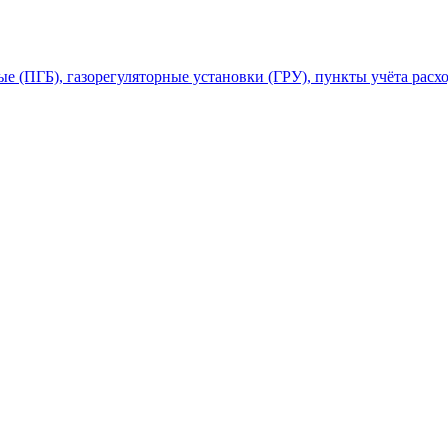
 (ПГБ), газорегуляторные установки (ГРУ), пункты учёта расхо