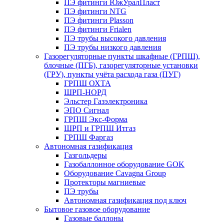
ПЭ фитинги ЮжУралПласт
ПЭ фитинги NTG
ПЭ фитинги Plasson
ПЭ фитинги Frialen
ПЭ трубы высокого давления
ПЭ трубы низкого давления
Газорегуляторные пункты шкафные (ГРПШ),
блочные (ПГБ), газорегуляторные установки
(ГРУ), пункты учёта расхода газа (ПУГ)
ГРПШ ОХТА
ШРП-НОРД
Эльстер Газэлектроника
ЭПО Сигнал
ГРПШ Экс-Форма
ШРП и ГРПШ Итгаз
ГРПШ Фаргаз
Автономная газификация
Газгольдеры
Газобаллонное оборудование GOK
Оборудование Cavagna Group
Протекторы магниевые
ПЭ трубы
Автономная газификация под ключ
Бытовое газовое оборудование
Газовые баллоны