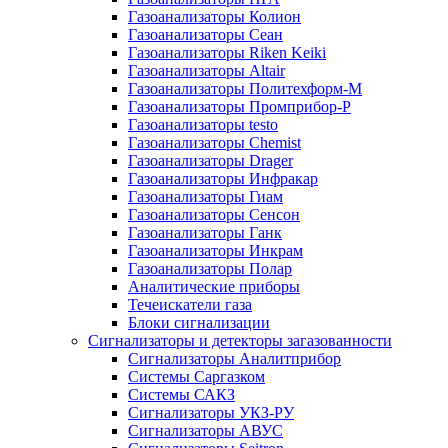
Газоанализаторы Колион
Газоанализаторы Сеан
Газоанализаторы Riken Keiki
Газоанализаторы Altair
Газоанализаторы Политехформ-М
Газоанализаторы Промприбор-Р
Газоанализаторы testo
Газоанализаторы Chemist
Газоанализаторы Drager
Газоанализаторы Инфракар
Газоанализаторы Гиам
Газоанализаторы Сенсон
Газоанализаторы Ганк
Газоанализаторы Инкрам
Газоанализаторы Полар
Аналитические приборы
Течеискатели газа
Блоки сигнализации
Сигнализаторы и детекторы загазованности
Сигнализаторы Аналитприбор
Системы Саргазком
Системы САКЗ
Сигнализаторы УКЗ-РУ
Сигнализаторы АВУС