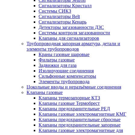
Сигнализаторы Seitron
Сигнализаторы Кристалл
Системы СИКЗ
Сигнализаторы Belt
Сигнализаторы Кенарь
Детекторы загазованности ДЗС
Системы контроля загазованности
Клапаны для сигнализаторов
Трубопроводная запорная арматура, детали и
элементы трубопроводов
Краны газовые шаровые
Фильтры газовые
Задвижки для газа
Изолирующие соединения
Сильфонные компенсаторы
Элементы трубопровода
Цокольные вводы и неразъёмные соединения
Клапаны газовые
Клапаны термозапорные КТЗ
Клапаны газовые Термобрест
Клапаны предохранительные РЕД
Клапаны газовые электромагнитные КМГ
Клапаны предохранительные сбросные
Клапаны предохранительные запорные
Клапаны газовые электромагнитные для