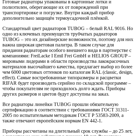
Готовые радиаторы упакованы в картонные лотки и
полиэтилен, оберегающие их от повреждений при
транспортировке и погрузке. Внутри каждый прибор
дополнительно защищён термоусадочной плёнкой.
Стандартный цвет радиаторов TUBOG – белый RAL 9016. Но
одно из ключевых преимуществ трубчатых радиаторов
TUBOG – это их дизайнерские возможности, поэтому для них
важна широкая цветовая палитра. В таком случае для
придания радиаторам особого внешнего вида в партнерстве с
компаниями: FreiLacke I Emil Frei GmbH и HELIOS GROUP –
мировыми лидерами в области производства лакокрасочных
материалов высочайшего качества, предлагает выбор из более
чем 6000 цветовых оттенков по каталогам RAL (classic, design,
effect). Самые востребованные типоразмеры и расцветки
RIFAR будет производить серийно по складской программе –
чтобы покупателям не приходилось долго ждать. Приборы
других размеров и цветов будут доступны на заказ.
Все радиаторы линейки TUBOG прошли обязательную
сертификацию в соответствии с требованиями ГОСТ 31311-
2005 по испытательным методикам ГОСТ Р 53583-2009, а
также отвечают европейским нормам EN 442-1.
Приборы рассчитаны на длительный срок службы – до 25 лет,