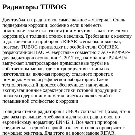
Радиаторы TUBOG
Для трубчатых радиаторов самое важное – материал. Сталь
подвержена коррозии, особенно если в ней есть
неметаллические включения (они могут вызывать точечную
коррозию), а толщина стенок невелика. Требования к качеству
и долговечности приборов в RIFAR всегда были высоки,
поэтому TUBOG производят из особой стали CORREX,
разработанной ПАО «Северсталь» совместно с АО «РИФАР»
для радиаторов отопления. С 2017 года компания «РИФАР»
выпускает электросварные прямошовные трубы на
собственном заводе, где контролирует все этапы их
изготовления, включая проверку стального проката с
помощью металлографической лаборатории. Такой
технологический процесс обеспечивает наилучшие
эксплуатационные характеристики готовой продукции с
низким содержанием неметаллических включений и
повышенной стойкостью к коррозии.
Толщина стенки радиаторов TUBOG составляет 1,6 мм, что в
два раза превышает требования для таких радиаторов по
европейскому нормативу EN442-1. Все части приборов
соединены лазерной сваркой, а качество швов проверяют с
помощью рентгена. Для этого на новом заводе RIFAR,