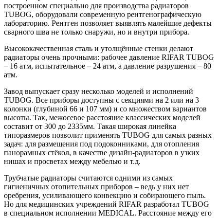
построенном специально для производства радиаторов
TUBOG, оборудовали современную рентгенографическую
лабораторию. Рентген позволяет выявлять малейшие дефекты
сварного шва не только снаружи, но и внутри прибора.
Высококачественная сталь и утолщённые стенки делают
радиаторы очень прочными: рабочее давление RIFAR TUBOG
– 16 атм, испытательное – 24 атм, а давление разрушения – 80
атм.
Завод выпускает сразу несколько моделей и исполнений
TUBOG. Все приборы доступны с секциями на 2 или на 3
колонки (глубиной 66 и 107 мм) и со множеством вариантов
высоты. Так, межосевое расстояние классических моделей
составит от 300 до 2335мм. Такая широкая линейка
типоразмеров позволит применять TUBOG для самых разных
задач: для размещения под подоконниками, для отопления
панорамных стёкол, в качестве дизайн-радиаторов в узких
нишах и просветах между мебелью и т.д.
Трубчатые радиаторы считаются одними из самых
гигиеничных отопительных приборов – ведь у них нет
оребрения, усиливающего конвекцию и собирающего пыль.
Но для медицинских учреждений RIFAR разработал TUBOG
в специальном исполнении MEDICAL. Расстояние между его