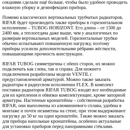
секциями сделали ещё больше, чтобы было удобнее проводить
влажную уборку и дезинфекцию прибора.
Помимо классических вертикальных трубчатых радиаторов,
RIFAR будет производить также приборы в горизонтальном
исполнении – TUBOG HORIZONT. Его длина – от 1500 до
2400 мм, а теплоотдача даже выше, чем у аналогичных по
размерам вертикальных моделей. Горизонтальные трубки
обычно испытывают повышенную нагрузку, поэтому
приборы усилили дополнительными рёбрами жёсткости,
повышающими прочность конструкции.
RIFAR TUBOG симметричны с обеих сторон, их можно
подключать как слева, так и справа. Для нижнего
подключения разработаны модели VENTIL с
предустановленной арматурой. Можно также заказать
радиаторы в радиусном исполнении FLEX. В комплект
поставки радиаторов RIFAR TUBOG входят все необходимые
для их крепления и обвязки комплектующие, кроме запорной
арматуры. Настенные кронштейны – собственная разработка
RIFAR, они выполнены из алюминиевого сплава, удобны в
монтаже и почти незаметны на стене, при этом выдерживают
нагрузку до 50 кг на один кронштейн. Также можно заказать
для прибора напольные кронштейны, особенно актуальные
для установки приборов перед панорамными стёклами.